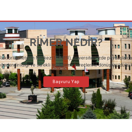
RİMER NEDİR?
Rektörlük İletişim Merkezi (RİMER), üniversitemizde paydaşlarda
değerlendirildiği ve sürekli iyileştirme süreçlerine dönüştürüldüğü
Başvuru Yap