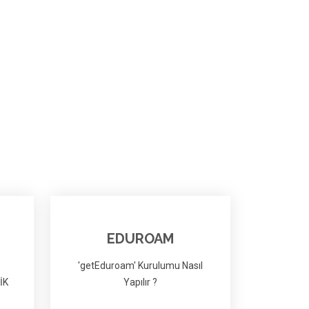
EDUROAM
'getEduroam' Kurulumu Nasıl
İK
Yapılır ?