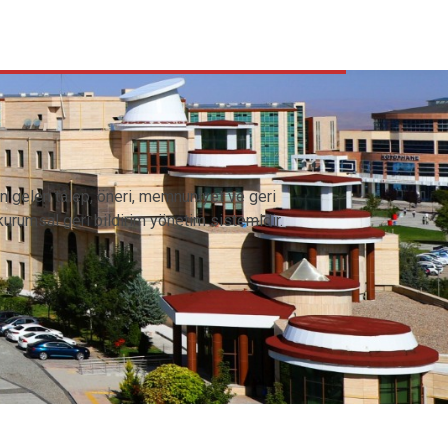
n gelen talep, öneri, memnuniyet ve geri
 kurumsal geri bildirim yönetim sistemidir.