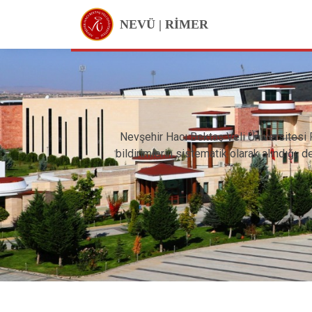
NEVÜ | RİMER
Nevşehir Hacı Bektaş Veli Üniversitesi 
bildirimlerin sistematik olarak alındığı, 