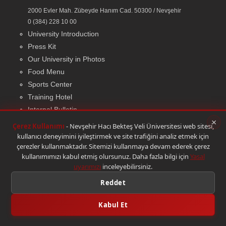
2000 Evler Mah. Zübeyde Hanım Cad. 50300 / Nevşehir
0 (384) 228 10 00
University Introduction
Press Kit
Our University in Photos
Food Menu
Sports Center
Training Hotel
Internal Bulletin
×
NEVU Contemporary
Çerez Kullanımı
- Nevşehir Hacı Bekteş Veli Üniversitesi web sitesi,
NEVU Museum
kullanıcı deneyimini iyileştirmek ve site trafiğini analiz etmek için
çerezler kullanmaktadır. Sitemizi kullanmaya devam ederek çerez
kullanımımızı kabul etmiş olursunuz. Daha fazla bilgi için
Yasal
uyarımızı
inceleyebilirsiniz.
© 2026 Bilgi İşlem Daire Başkanlığı
|
Yasal Uyarı
Reddet
Kabul Et