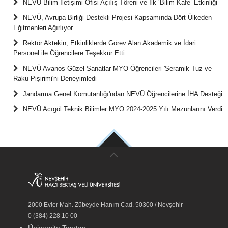
NEVÜ Bilim İletişimi Ofisi Açılış Töreni ve İlk ‘Bilim Kafe’ Etkinliği
NEVÜ, Avrupa Birliği Destekli Projesi Kapsamında Dört Ülkeden
Eğitmenleri Ağırlıyor
Rektör Aktekin, Etkinliklerde Görev Alan Akademik ve İdari
Personel ile Öğrencilere Teşekkür Etti
NEVÜ Avanos Güzel Sanatlar MYO Öğrencileri 'Seramik Tuz ve
Raku Pişirimi'ni Deneyimledi
Jandarma Genel Komutanlığı'ndan NEVÜ Öğrencilerine İHA Desteği
NEVÜ Acıgöl Teknik Bilimler MYO 2024-2025 Yılı Mezunlarını Verdi
2000 Evler Mah. Zübeyde Hanım Cad. 50300 / Nevşehir
0 (384) 228 10 00