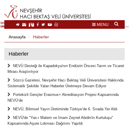
DOĞAL VE KÜLTÜREL MİRAS TURİZMİ İHTİSASLAŞMA
MENU
ÜNİVERSİTESİ
Anasayfa
Haberler
Haberler
NEVÜ Desteği ile Kapadokya'nın Endüstri Öncesi Tarım ve Ticaret
Mirası Araştırılıyor
Sözcü Gazetesi, Nevşehir Hacı Bektaş Veli Üniversitesi Hakkında
Sistematik Şekilde Yalan Haberler Üretmeye Devam Ediyor
Portekizli Gençler Erasmus+ Akreditasyon Projesi Kapsamında
NEVÜ’de
NEVÜ, Bilimsel Yayın Üretiminde Türkiye’de 6. Sırada Yer Aldı
NEVÜ'de "Yas-ı Matem ve İmam Zeynel Abidin'in Kurtuluşu"
Kapsamında Aşure Lokması Dağıtımı Yapıldı