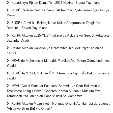
Kapadokya Eğitim Dergisi’nin 2025 Haziran Sayısı Yayınlandı
NEVÜ Rektörü Prof. Dr. Semih Aktekin’den Şehitlerimiz İçin Taziye
Mesajı
SÜREK Alevilik - Bektaşilik ve Kültür Araştırmaları Dergisi'nin
Dördüncü Sayısı Yayımlandı
Rektör Aktekin 2025-YDS/İngilizce ve ALES/2’ye Girecek Adaylara
Başarılar Diledi
Rektör Aktekin Kapadokya Üniversitesi’nin Mezuniyet Törenine
Katıldı
NEVÜ’de Mühendislik-Mimarlık Fakültesi’ne Dekan Görevlendirmesi
Yapıldı
NEVÜ ile NTSO, NTB ve ÜTSO Arasında Eğitim-İş Birliği Toplantısı
Yapıldı
NEVÜ Güzel Sanatlar Fakültesi Seramik ve Cam Bölümünün
Taşınması ile İlgili Sözcü Gazetesi Konya Muhabiri Müslüm Evci
Tarafından Yazılan Yalan Haberle İlgili Açıklamamız
Rektör Aktekin Mezuniyet Töreninde Önemli Açıklamalarda Bulundu
"Ahlak ve Bilim Birlikte Olmalı"