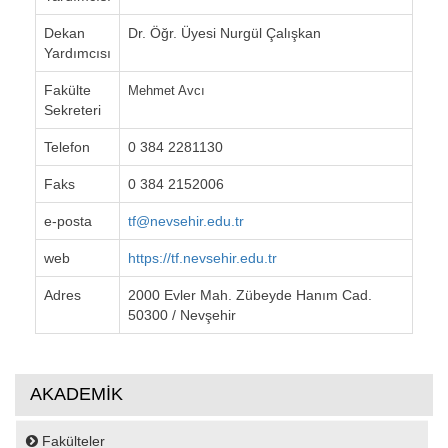
Dekan
Dr. Öğr. Üyesi Nurgül Çalışkan
Yardımcısı
Fakülte
Mehmet Avcı
Sekreteri
Telefon
0 384 2281130
Faks
0 384 2152006
e-posta
tf@nevsehir.edu.tr
web
https://tf.nevsehir.edu.tr
Adres
2000 Evler Mah. Zübeyde Hanım Cad.
50300 / Nevşehir
AKADEMİK
Fakülteler