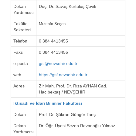
Dekan
Doç. Dr. Savaş Kurtuluş Çevik
Yardımcısı
Fakülte
Mustafa Seçen
Sekreteri
Telefon
0 384 4413455
Faks
0 384 4413456
e-posta
gsf@nevsehir.edu.tr
web
https://gsf.nevsehir.edu.tr
Adres
Zir Mah. Prof. Dr. Rıza AYHAN Cad.
Hacıbektaş / NEVŞEHİR
İktisadi ve İdari Bilimler Fakültesi
Dekan
Prof. Dr. Şükran Güngör Tanç
Dekan
Dr. Öğr. Üyesi Sezen Ravanoğlu Yılmaz
Yardımcısı