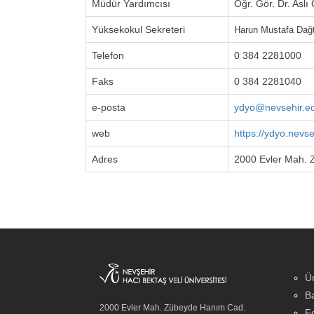
Müdür Yardımcısı
Öğr. Gör. Dr. Aslı
Yüksekokul Sekreteri
Harun Mustafa Dağ
Telefon
0 384 2281000
Faks
0 384 2281040
e-posta
ydyo@nevsehir.ed
web
https://ydyo.nevse
Adres
2000 Evler Mah. 
Ün
Ba
2000 Evler Mah. Zübeyde Hanım Cad.
Fo