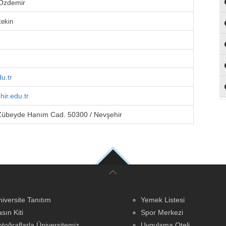
 Özdemir
tekin
u.tr
hir.edu.tr
Zübeyde Hanım Cad. 50300 / Nevşehir
iversite Tanıtım
Yemek Listesi
sın Kiti
Spor Merkezi
toğraflarla Üniversitemiz
Uygulama Oteli