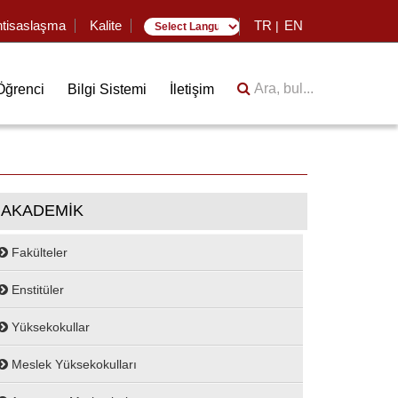
htisaslaşma
Kalite
TR
EN
|
Translate
Ara, bul...
Öğrenci
Bilgi Sistemi
İletişim
AKADEMİK
Fakülteler
Enstitüler
Yüksekokullar
Meslek Yüksekokulları