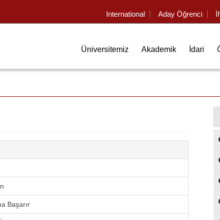
International
Aday Öğrenci
İ
Üniversitemiz
Akademik
İdari
ün
ma Başarır