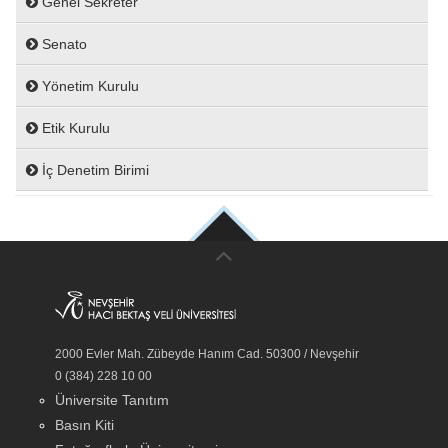
Genel Sekreter
Senato
Yönetim Kurulu
Etik Kurulu
İç Denetim Birimi
2000 Evler Mah. Zübeyde Hanım Cad. 50300 / Nevşehir
0 (384) 228 10 00
Üniversite Tanıtım
Basın Kiti