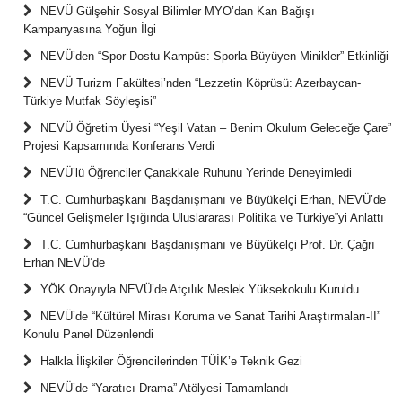
NEVÜ Gülşehir Sosyal Bilimler MYO’dan Kan Bağışı
Kampanyasına Yoğun İlgi
NEVÜ’den “Spor Dostu Kampüs: Sporla Büyüyen Minikler” Etkinliği
NEVÜ Turizm Fakültesi’nden “Lezzetin Köprüsü: Azerbaycan-
Türkiye Mutfak Söyleşisi”
NEVÜ Öğretim Üyesi “Yeşil Vatan – Benim Okulum Geleceğe Çare”
Projesi Kapsamında Konferans Verdi
NEVÜ’lü Öğrenciler Çanakkale Ruhunu Yerinde Deneyimledi
T.C. Cumhurbaşkanı Başdanışmanı ve Büyükelçi Erhan, NEVÜ’de
“Güncel Gelişmeler Işığında Uluslararası Politika ve Türkiye”yi Anlattı
T.C. Cumhurbaşkanı Başdanışmanı ve Büyükelçi Prof. Dr. Çağrı
Erhan NEVÜ’de
YÖK Onayıyla NEVÜ’de Atçılık Meslek Yüksekokulu Kuruldu
NEVÜ’de “Kültürel Mirası Koruma ve Sanat Tarihi Araştırmaları-II”
Konulu Panel Düzenlendi
Halkla İlişkiler Öğrencilerinden TÜİK’e Teknik Gezi
NEVÜ’de “Yaratıcı Drama” Atölyesi Tamamlandı