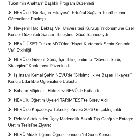
Tüketimin Anahtarı” Başlıklı Program Düzenledi
NEVÜ’de “Bir Başarı Hikâyesi”: Ertuğrul Sağlam Tecrübelerini
Öğrencilerle Paylaştı
Nevşehir Hacı Bektaş Veli Üniversitesi Kuruluş Yıldönümüne Özel
Konser Düzenledi Sanatın Birleştirici Gücü Sahnedeydi
NEVÜ ÜSET Turizm MYO’dan “Hayat Kurtarmak Senin Kanında
Var” Etkinliği
NEVÜ’de Güvenli Sürüş İçin Bilinçlendirme: “Güvenli Sürüş
Stratejileri” Konferansı Düzenlendi
İş İnsanı Kemal Şahin NEVÜ’de “Girişimcilik ve Başarı Hikayesi”
Konulu Etkinlikte Öğrencilerle Buluştu
Baharın Müjdecisi Hıdırellez NEVÜ’de Kutlandı
NEVÜ’lü Öğretim Üyeleri TARIMFEST’te Görev Aldı
NEVÜ’de Kapadokya Teknoloji Zirvesi 2026 Gerçekleştirildi
Rektör Aktekin’den Üçay Madencilik Bazalt Taş Ocağı ve Entegre
Üretim Tesisi’ne Ziyaret
NEVÜ Müzik Eğitimi Öğrencilerinden Yıl Sonu Konseri