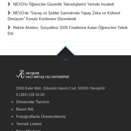
NEVÜ’lü Öğrenciler Güvenlik Teknolojilerini Yerinde İnceledi
NEVÜ’de “Savaş ve Şiddet Sarmalında Yapay Zeka ve Kültürel
Dönüşüm” Konulu Konferans Düzenlendi
Rektör Aktekin, Sosyalfest 2026 Finallerine Kalan Öğrencileri Tebrik
Etti
2000 Evler Mah. Zübeyde Hanım Cad. 50300 / Nevşehir
0 (384) 228 10 00
Üniversite Tanıtım
Basın Kiti
Fotoğraflarla Üniversitemiz
Yemek Listesi