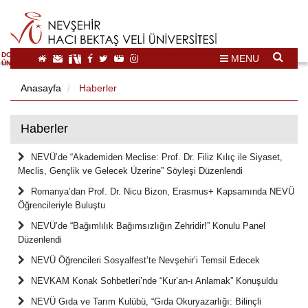
DOĞAL VE KÜLTÜREL MİRAS TURİZMİ İHTİSASLAŞMA
MENU
ÜNİVERSİTESİ
Anasayfa
Haberler
Haberler
NEVÜ’de “Akademiden Meclise: Prof. Dr. Filiz Kılıç ile Siyaset,
Meclis, Gençlik ve Gelecek Üzerine” Söyleşi Düzenlendi
Romanya’dan Prof. Dr. Nicu Bizon, Erasmus+ Kapsamında NEVÜ
Öğrencileriyle Buluştu
NEVÜ’de “Bağımlılık Bağımsızlığın Zehridir!” Konulu Panel
Düzenlendi
NEVÜ Öğrencileri Sosyalfest’te Nevşehir’i Temsil Edecek
NEVKAM Konak Sohbetleri’nde “Kur’an-ı Anlamak” Konuşuldu
NEVÜ Gıda ve Tarım Kulübü, “Gıda Okuryazarlığı: Bilinçli