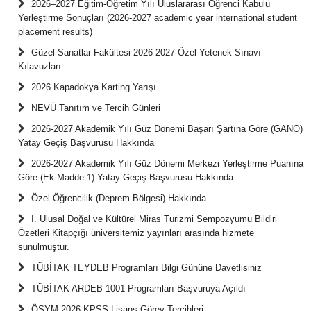
2026–2027 Eğitim-Öğretim Yılı Uluslararası Öğrenci Kabulü
Yerleştirme Sonuçları (2026-2027 academic year international student
placement results)
Güzel Sanatlar Fakültesi 2026-2027 Özel Yetenek Sınavı
Kılavuzları
2026 Kapadokya Karting Yarışı
NEVÜ Tanıtım ve Tercih Günleri
2026-2027 Akademik Yılı Güz Dönemi Başarı Şartına Göre (GANO)
Yatay Geçiş Başvurusu Hakkında
2026-2027 Akademik Yılı Güz Dönemi Merkezi Yerleştirme Puanına
Göre (Ek Madde 1) Yatay Geçiş Başvurusu Hakkında
Özel Öğrencilik (Deprem Bölgesi) Hakkında
I. Ulusal Doğal ve Kültürel Miras Turizmi Sempozyumu Bildiri
Özetleri Kitapçığı üniversitemiz yayınları arasında hizmete
sunulmuştur.
TÜBİTAK TEYDEB Programları Bilgi Gününe Davetlisiniz
TÜBİTAK ARDEB 1001 Programları Başvuruya Açıldı
ÖSYM 2026 KPSS Lisans Görev Tercihleri