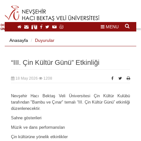
DOĞAL VE KÜLTÜREL MİRAS TURİZMİ İHTİSASLAŞMA
MENU
ÜNİVERSİTESİ
Anasayfa
Duyurular
“III. Çin Kültür Günü” Etkinliği
18 May 2026
1208
Nevşehir Hacı Bektaş Veli Üniversitesi Çin Kültür Kulübü
tarafından "Bambu ve Çınar" temalı “III. Çin Kültür Günü” etkinliği
düzenlenecektir.
Sahne gösterileri
Müzik ve dans performansları
Çin kültürüne yönelik etkinlikler