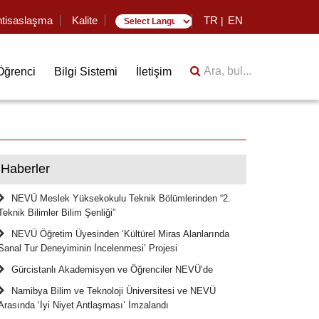
htisaslaşma
Kalite
TR
EN
|
Translate
Ara, bul...
Öğrenci
Bilgi Sistemi
İletişim
Haberler
NEVÜ Meslek Yüksekokulu Teknik Bölümlerinden “2.
Teknik Bilimler Bilim Şenliği”
NEVÜ Öğretim Üyesinden ‘Kültürel Miras Alanlarında
Sanal Tur Deneyiminin İncelenmesi’ Projesi
Gürcistanlı Akademisyen ve Öğrenciler NEVÜ’de
Namibya Bilim ve Teknoloji Üniversitesi ve NEVÜ
Arasında ‘İyi Niyet Antlaşması’ İmzalandı