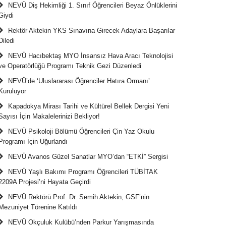
NEVÜ Diş Hekimliği 1. Sınıf Öğrencileri Beyaz Önlüklerini
Giydi
Rektör Aktekin YKS Sınavına Girecek Adaylara Başarılar
Diledi
NEVÜ Hacıbektaş MYO İnsansız Hava Aracı Teknolojisi
ve Operatörlüğü Programı Teknik Gezi Düzenledi
NEVÜ’de ‘Uluslararası Öğrenciler Hatıra Ormanı’
Kuruluyor
Kapadokya Mirası Tarihi ve Kültürel Bellek Dergisi Yeni
Sayısı İçin Makalelerinizi Bekliyor!
NEVÜ Psikoloji Bölümü Öğrencileri Çin Yaz Okulu
Programı İçin Uğurlandı
NEVÜ Avanos Güzel Sanatlar MYO’dan “ETKİ” Sergisi
NEVÜ Yaşlı Bakımı Programı Öğrencileri TÜBİTAK
2209A Projesi’ni Hayata Geçirdi
NEVÜ Rektörü Prof. Dr. Semih Aktekin, GSF’nin
Mezuniyet Törenine Katıldı
NEVÜ Okçuluk Kulübü’nden Parkur Yarışmasında