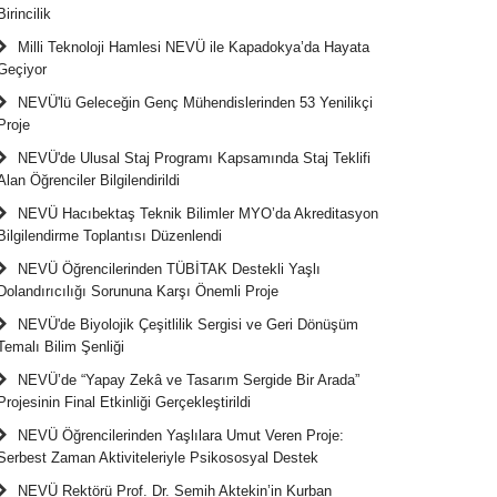
Birincilik
Milli Teknoloji Hamlesi NEVÜ ile Kapadokya’da Hayata
Geçiyor
NEVÜ'lü Geleceğin Genç Mühendislerinden 53 Yenilikçi
Proje
NEVÜ'de Ulusal Staj Programı Kapsamında Staj Teklifi
Alan Öğrenciler Bilgilendirildi
NEVÜ Hacıbektaş Teknik Bilimler MYO’da Akreditasyon
Bilgilendirme Toplantısı Düzenlendi
NEVÜ Öğrencilerinden TÜBİTAK Destekli Yaşlı
Dolandırıcılığı Sorununa Karşı Önemli Proje
NEVÜ'de Biyolojik Çeşitlilik Sergisi ve Geri Dönüşüm
Temalı Bilim Şenliği
NEVÜ’de “Yapay Zekâ ve Tasarım Sergide Bir Arada”
Projesinin Final Etkinliği Gerçekleştirildi
NEVÜ Öğrencilerinden Yaşlılara Umut Veren Proje:
Serbest Zaman Aktiviteleriyle Psikososyal Destek
NEVÜ Rektörü Prof. Dr. Semih Aktekin’in Kurban