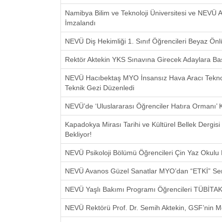
Namibya Bilim ve Teknoloji Üniversitesi ve NEVÜ Ar
İmzalandı
NEVÜ Diş Hekimliği 1. Sınıf Öğrencileri Beyaz Önlü
Rektör Aktekin YKS Sınavına Girecek Adaylara Başa
NEVÜ Hacıbektaş MYO İnsansız Hava Aracı Teknol
Teknik Gezi Düzenledi
NEVÜ’de ‘Uluslararası Öğrenciler Hatıra Ormanı’ 
Kapadokya Mirası Tarihi ve Kültürel Bellek Dergisi 
Bekliyor!
NEVÜ Psikoloji Bölümü Öğrencileri Çin Yaz Okulu 
NEVÜ Avanos Güzel Sanatlar MYO’dan “ETKİ” Ser
NEVÜ Yaşlı Bakımı Programı Öğrencileri TÜBİTAK 
NEVÜ Rektörü Prof. Dr. Semih Aktekin, GSF’nin Me