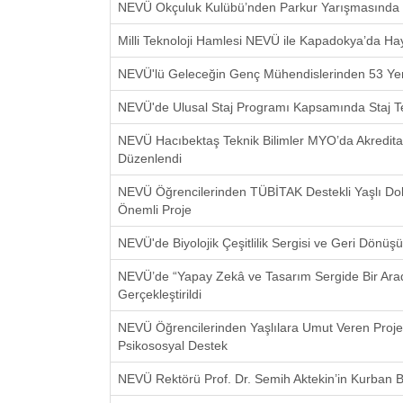
NEVÜ Okçuluk Kulübü’nden Parkur Yarışmasında Bi
Milli Teknoloji Hamlesi NEVÜ ile Kapadokya’da Ha
NEVÜ'lü Geleceğin Genç Mühendislerinden 53 Yeni
NEVÜ'de Ulusal Staj Programı Kapsamında Staj Tekli
NEVÜ Hacıbektaş Teknik Bilimler MYO’da Akreditas
Düzenlendi
NEVÜ Öğrencilerinden TÜBİTAK Destekli Yaşlı Dola
Önemli Proje
NEVÜ'de Biyolojik Çeşitlilik Sergisi ve Geri Dönüş
NEVÜ’de “Yapay Zekâ ve Tasarım Sergide Bir Arada”
Gerçekleştirildi
NEVÜ Öğrencilerinden Yaşlılara Umut Veren Proje:
Psikososyal Destek
NEVÜ Rektörü Prof. Dr. Semih Aktekin’in Kurban 