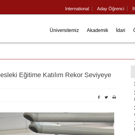
International
Aday Öğrenci
İ
Üniversitemiz
Akademik
İdari
leki Eğitime Katılım Rekor Seviyeye