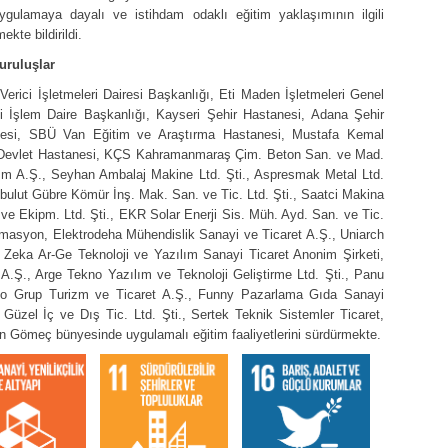
 uygulamaya dayalı ve istihdam odaklı eğitim yaklaşımının ilgili
te bildirildi.
uruluşlar
rici İşletmeleri Dairesi Başkanlığı, Eti Maden İşletmeleri Genel
 İşlem Daire Başkanlığı, Kayseri Şehir Hastanesi, Adana Şehir
anesi, SBÜ Van Eğitim ve Araştırma Hastanesi, Mustafa Kemal
z Devlet Hastanesi, KÇS Kahramanmaraş Çim. Beton San. ve Mad.
tım A.Ş., Seyhan Ambalaj Makine Ltd. Şti., Aspresmak Metal Ltd.
Gökbulut Gübre Kömür İnş. Mak. San. ve Tic. Ltd. Şti., Saatci Makina
z. ve Ekipm. Ltd. Şti., EKR Solar Enerji Sis. Müh. Ayd. San. ve Tic.
omasyon, Elektrodeha Mühendislik Sanayi ve Ticaret A.Ş., Uniarch
 Zeka Ar-Ge Teknoloji ve Yazılım Sanayi Ticaret Anonim Şirketi,
A.Ş., Arge Tekno Yazılım ve Teknoloji Geliştirme Ltd. Şti., Panu
ndigo Grup Turizm ve Ticaret A.Ş., Funny Pazarlama Gıda Sanayi
., Güzel İç ve Dış Tic. Ltd. Şti., Sertek Teknik Sistemler Ticaret,
meç bünyesinde uygulamalı eğitim faaliyetlerini sürdürmekte.