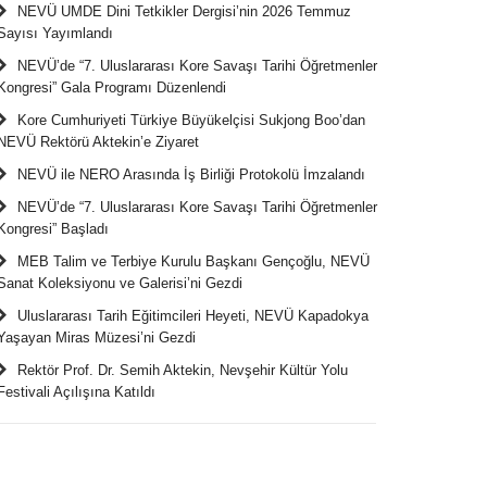
NEVÜ UMDE Dini Tetkikler Dergisi’nin 2026 Temmuz
Sayısı Yayımlandı
NEVÜ’de “7. Uluslararası Kore Savaşı Tarihi Öğretmenler
Kongresi” Gala Programı Düzenlendi
Kore Cumhuriyeti Türkiye Büyükelçisi Sukjong Boo’dan
NEVÜ Rektörü Aktekin’e Ziyaret
NEVÜ ile NERO Arasında İş Birliği Protokolü İmzalandı
NEVÜ’de “7. Uluslararası Kore Savaşı Tarihi Öğretmenler
Kongresi” Başladı
MEB Talim ve Terbiye Kurulu Başkanı Gençoğlu, NEVÜ
Sanat Koleksiyonu ve Galerisi’ni Gezdi
Uluslararası Tarih Eğitimcileri Heyeti, NEVÜ Kapadokya
Yaşayan Miras Müzesi’ni Gezdi
Rektör Prof. Dr. Semih Aktekin, Nevşehir Kültür Yolu
Festivali Açılışına Katıldı