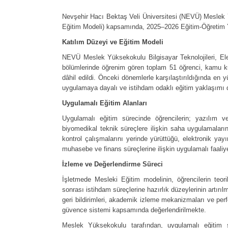
Nevşehir Hacı Bektaş Veli Üniversitesi (NEVÜ) Meslek
Eğitim Modeli) kapsamında, 2025–2026 Eğitim-Öğretim Yıl
Katılım Düzeyi ve Eğitim Modeli
NEVÜ Meslek Yüksekokulu Bilgisayar Teknolojileri, El
bölümlerinde öğrenim gören toplam 51 öğrenci, kamu ku
dâhil edildi. Önceki dönemlerle karşılaştırıldığında e
uygulamaya dayalı ve istihdam odaklı eğitim yaklaşımı do
Uygulamalı Eğitim Alanları
Uygulamalı eğitim sürecinde öğrencilerin; yazılım v
biyomedikal teknik süreçlere ilişkin saha uygulamaların
kontrol çalışmalarını yerinde yürüttüğü, elektronik yay
muhasebe ve finans süreçlerine ilişkin uygulamalı faaliyetl
İzleme ve Değerlendirme Süreci
İşletmede Mesleki Eğitim modelinin, öğrencilerin teori
sonrası istihdam süreçlerine hazırlık düzeylerinin artır
geri bildirimleri, akademik izleme mekanizmaları ve per
güvence sistemi kapsamında değerlendirilmekte.
Meslek Yüksekokulu tarafından, uygulamalı eğitim