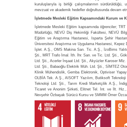
kuruluşlarıyla iş birliği çalışmalarının sürdürüldüğü,
mevzuat ve akademik hedefler doğrultusunda devam etmek
İşletmede Mesleki Eğitim Kapsamındaki Kurum ve K
İşletmede Mesleki Eğitim kapsamında öğrenciler; TRT Ve
Müdürlüğü, NEVÜ Diş Hekimliği Fakültesi, NEVÜ Bilgi
Eğitim ve Araştırma Hastanesi, Isparta Şehir Hast
Üniversitesi Araştırma ve Uygulama Hastanesi, Kepe
İşlet. A.Ş., OMS Makina San. Tic. A.Ş., İzoBims Yalı
Şti., MRT Trafo İmal. İth. İhr. San. ve Tic. Ltd. Şti., 
Ltd. Şti., Acerler İnşaat Ltd. Şti., Akyüzler Karoser Ml
Ltd. Şti., Babaoğlu Elektrik Müh. Ltd. Şti., SİMTEZ Ot
Klinik Mühendislik, Gemba Elektronik, Optiviser Yapay
OLBİA Tek. A.Ş., AISOFT Yazılım, Butiksoft Teknoloji 
Teknoloji Ltd. Şti., Tarım Kredi Marketçilik A.Ş., İ
Ticaret ve Anonim Şirketi, Elitnet Tel. İnt. ve İlt. Hiz
Nevşehir Özbaşak Sürücü Kursu ve SMMM Ömer Özcan Gö