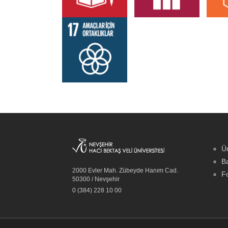
Ün
Ba
2000 Evler Mah. Zübeyde Hanım Cad.
Fo
50300 / Nevşehir
0 (384) 228 10 00