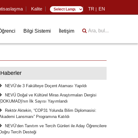
htisaslaşma
Kalite
TR
EN
|
Translate
Ara, bul...
Öğrenci
Bilgi Sistemi
İletişim
Haberler
NEVÜ’de 3 Fakülteye Doçent Ataması Yapıldı
NEVÜ Doğal ve Kültürel Miras Araştırmaları Dergisi
(DOKUMAD)'nın İlk Sayısı Yayımlandı
Rektör Aktekin, “COP31 Yolunda Bilim Diplomasisi:
Akademi Lansmanı” Programına Katıldı
NEVÜ’den Tanıtım ve Tercih Günleri ile Aday Öğrencilere
Doğru Tercih Desteği