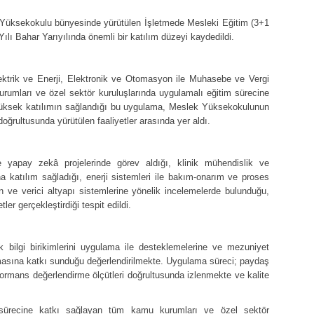
 Yüksekokulu bünyesinde yürütülen İşletmede Mesleki Eğitim (3+1
ı Bahar Yarıyılında önemli bir katılım düzeyi kaydedildi.
ektrik ve Enerji, Elektronik ve Otomasyon ile Muhasebe ve Vergi
rumları ve özel sektör kuruluşlarında uygulamalı eğitim sürecine
n yüksek katılımın sağlandığı bu uygulama, Meslek Yüksekokulunun
ğrultusunda yürütülen faaliyetler arasında yer aldı.
e yapay zekâ projelerinde görev aldığı, klinik mühendislik ve
a katılım sağladığı, enerji sistemleri ile bakım-onarım ve proses
ın ve verici altyapı sistemlerine yönelik incelemelerde bulunduğu,
er gerçekleştirdiği tespit edildi.
k bilgi birikimlerini uygulama ile desteklemelerine ve mezuniyet
ılmasına katkı sunduğu değerlendirilmekte. Uygulama süreci; paydaş
formans değerlendirme ölçütleri doğrultusunda izlenmekte ve kalite
 sürecine katkı sağlayan tüm kamu kurumları ve özel sektör