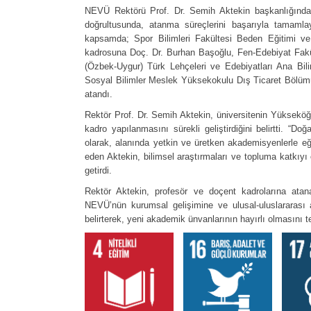
NEVÜ Rektörü Prof. Dr. Semih Aktekin başkanlığında y
doğrultusunda, atanma süreçlerini başarıyla tamamla
kapsamda; Spor Bilimleri Fakültesi Beden Eğitimi v
kadrosuna Doç. Dr. Burhan Başoğlu, Fen-Edebiyat Fak
(Özbek-Uygur) Türk Lehçeleri ve Edebiyatları Ana Bil
Sosyal Bilimler Meslek Yüksekokulu Dış Ticaret Bölüm
atandı.
Rektör Prof. Dr. Semih Aktekin, üniversitenin Yükseköğ
kadro yapılanmasını sürekli geliştirdiğini belirtti. “Do
olarak, alanında yetkin ve üretken akademisyenlerle eğiti
eden Aktekin, bilimsel araştırmaları ve topluma katkıyı 
getirdi.
Rektör Aktekin, profesör ve doçent kadrolarına atana
NEVÜ’nün kurumsal gelişimine ve ulusal-uluslararası a
belirterek, yeni akademik ünvanlarının hayırlı olmasını t