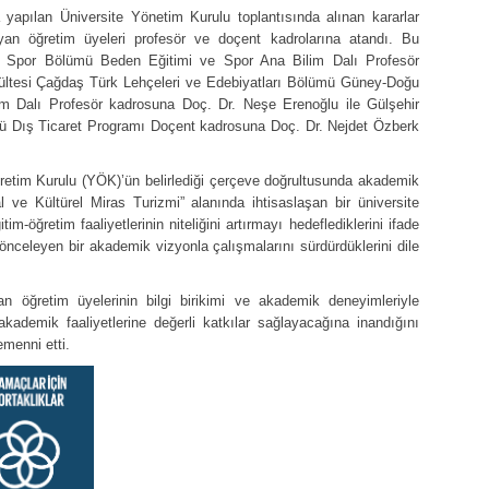
apılan Üniversite Yönetim Kurulu toplantısında alınan kararlar
yan öğretim üyeleri profesör ve doçent kadrolarına atandı. Bu
e Spor Bölümü Beden Eğitimi ve Spor Ana Bilim Dalı Profesör
ültesi Çağdaş Türk Lehçeleri ve Edebiyatları Bölümü Güney-Doğu
im Dalı Profesör kadrosuna Doç. Dr. Neşe Erenoğlu ile Gülşehir
ü Dış Ticaret Programı Doçent kadrosuna Doç. Dr. Nejdet Özberk
retim Kurulu (YÖK)’ün belirlediği çerçeve doğrultusunda akademik
ğal ve Kültürel Miras Turizmi” alanında ihtisaslaşan bir üniversite
m-öğretim faaliyetlerinin niteliğini artırmayı hedeflediklerini ifade
önceleyen bir akademik vizyonla çalışmalarını sürdürdüklerini dile
n öğretim üyelerinin bilgi birikimi ve akademik deneyimleriyle
kademik faaliyetlerine değerli katkılar sağlayacağına inandığını
emenni etti.