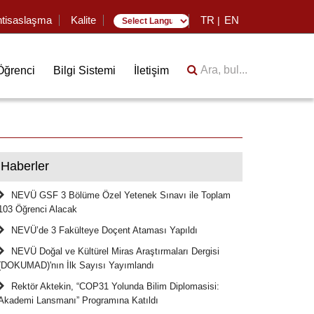
htisaslaşma
Kalite
TR
EN
|
Translate
Ara, bul...
Öğrenci
Bilgi Sistemi
İletişim
Haberler
NEVÜ GSF 3 Bölüme Özel Yetenek Sınavı ile Toplam
103 Öğrenci Alacak
NEVÜ’de 3 Fakülteye Doçent Ataması Yapıldı
NEVÜ Doğal ve Kültürel Miras Araştırmaları Dergisi
(DOKUMAD)'nın İlk Sayısı Yayımlandı
Rektör Aktekin, “COP31 Yolunda Bilim Diplomasisi:
Akademi Lansmanı” Programına Katıldı