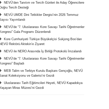
NEVÜ’den Tanıtım ve Tercih Günleri ile Aday Öğrencilere
Doğru Tercih Desteği
NEVÜ UMDE Dini Tetkikler Dergisi’nin 2026 Temmuz
Sayısı Yayımlandı
NEVÜ’de “7. Uluslararası Kore Savaşı Tarihi Öğretmenler
Kongresi” Gala Programı Düzenlendi
Kore Cumhuriyeti Türkiye Büyükelçisi Sukjong Boo’dan
NEVÜ Rektörü Aktekin’e Ziyaret
NEVÜ ile NERO Arasında İş Birliği Protokolü İmzalandı
NEVÜ’de “7. Uluslararası Kore Savaşı Tarihi Öğretmenler
Kongresi” Başladı
MEB Talim ve Terbiye Kurulu Başkanı Gençoğlu, NEVÜ
Sanat Koleksiyonu ve Galerisi’ni Gezdi
Uluslararası Tarih Eğitimcileri Heyeti, NEVÜ Kapadokya
Yaşayan Miras Müzesi’ni Gezdi