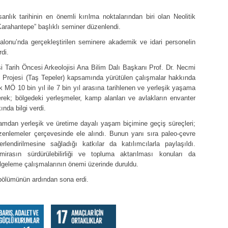
nlık tarihinin en önemli kırılma noktalarından biri olan Neolitik
arahantepe” başlıklı seminer düzenlendi.
lonu’nda gerçekleştirilen seminere akademik ve idari personelin
rdi.
i Tarih Öncesi Arkeolojisi Ana Bilim Dalı Başkanı Prof. Dr. Necmi
arı Projesi (Taş Tepeler) kapsamında yürütülen çalışmalar hakkında
 MÖ 10 bin yıl ile 7 bin yıl arasına tarihlenen ve yerleşik yaşama
rek; bölgedeki yerleşmeler, kamp alanları ve avlakların envanter
ında bilgi verdi.
amdan yerleşik ve üretime dayalı yaşam biçimine geçiş süreçleri;
zenlemeler çerçevesinde ele alındı. Bunun yanı sıra paleo-çevre
erlendirilmesine sağladığı katkılar da katılımcılarla paylaşıldı.
 mirasın sürdürülebilirliği ve topluma aktarılması konuları da
lgeleme çalışmalarının önemi üzerinde duruldu.
 bölümünün ardından sona erdi.