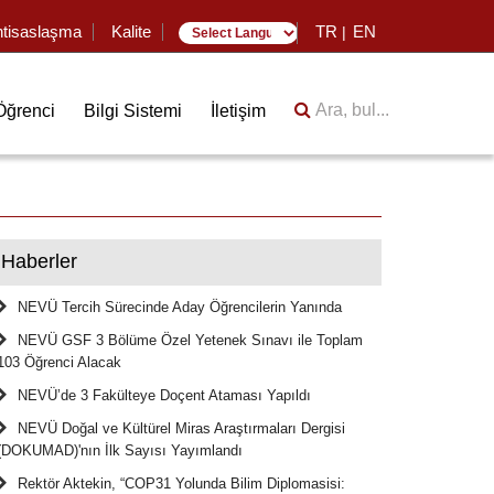
htisaslaşma
Kalite
TR
EN
|
Translate
Ara, bul...
Öğrenci
Bilgi Sistemi
İletişim
Haberler
NEVÜ Tercih Sürecinde Aday Öğrencilerin Yanında
NEVÜ GSF 3 Bölüme Özel Yetenek Sınavı ile Toplam
103 Öğrenci Alacak
NEVÜ’de 3 Fakülteye Doçent Ataması Yapıldı
NEVÜ Doğal ve Kültürel Miras Araştırmaları Dergisi
(DOKUMAD)'nın İlk Sayısı Yayımlandı
Rektör Aktekin, “COP31 Yolunda Bilim Diplomasisi: