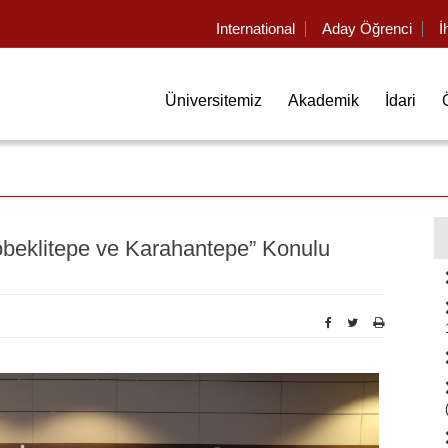
International
Aday Öğrenci
İ
Üniversitemiz
Akademik
İdari
öbeklitepe ve Karahantepe” Konulu