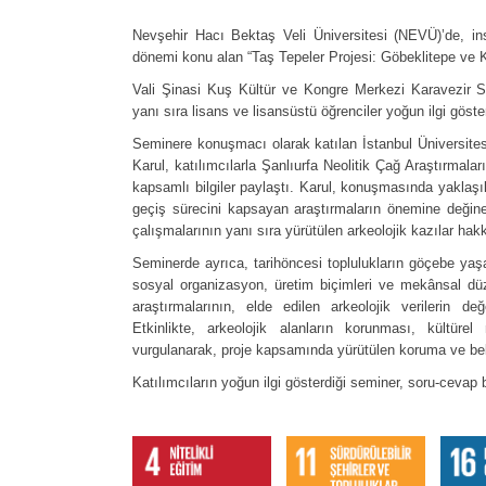
Nevşehir Hacı Bektaş Veli Üniversitesi (NEVÜ)’de, insa
dönemi konu alan “Taş Tepeler Projesi: Göbeklitepe ve K
Vali Şinasi Kuş Kültür ve Kongre Merkezi Karavezir Sa
yanı sıra lisans ve lisansüstü öğrenciler yoğun ilgi göste
Seminere konuşmacı olarak katılan İstanbul Üniversites
Karul, katılımcılarla Şanlıurfa Neolitik Çağ Araştırmal
kapsamlı bilgiler paylaştı. Karul, konuşmasında yaklaşık
geçiş sürecini kapsayan araştırmaların önemine değine
çalışmalarının yanı sıra yürütülen arkeolojik kazılar hakk
Seminerde ayrıca, tarihöncesi toplulukların göçebe yaş
sosyal organizasyon, üretim biçimleri ve mekânsal dü
araştırmalarının, elde edilen arkeolojik verilerin değ
Etkinlikte, arkeolojik alanların korunması, kültürel
vurgulanarak, proje kapsamında yürütülen koruma ve be
Katılımcıların yoğun ilgi gösterdiği seminer, soru-cevap