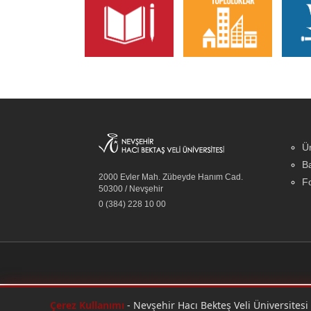
Ün
Ba
2000 Evler Mah. Zübeyde Hanım Cad.
Fo
50300 / Nevşehir
0 (384) 228 10 00
Çerez Kullanımı
- Nevşehir Hacı Bekteş Veli Üniversitesi w