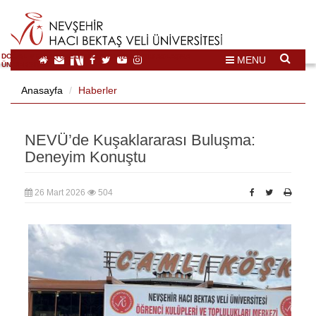
DOĞAL VE KÜLTÜREL MİRAS TURİZMİ İHTİSASLAŞMA
MENU
ÜNİVERSİTESİ
Anasayfa
Haberler
NEVÜ’de Kuşaklararası Buluşma:
Deneyim Konuştu
26 Mart 2026
504