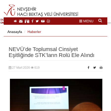
DOĞAL VE KÜLTÜREL MİRAS TURİZMİ İHTİSASLAŞMA
MENU
ÜNİVERSİTESİ
Anasayfa
Haberler
NEVÜ’de Toplumsal Cinsiyet
Eşitliğinde STK’ların Rolü Ele Alındı
27 Mart 2026
619