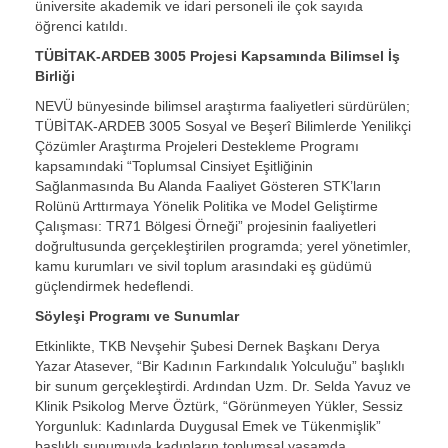
üniversite akademik ve idari personeli ile çok sayıda
öğrenci katıldı.
TÜBİTAK-ARDEB 3005 Projesi Kapsamında Bilimsel İş
Birliği
NEVÜ bünyesinde bilimsel araştırma faaliyetleri sürdürülen;
TÜBİTAK-ARDEB 3005 Sosyal ve Beşerî Bilimlerde Yenilikçi
Çözümler Araştırma Projeleri Destekleme Programı
kapsamındaki “Toplumsal Cinsiyet Eşitliğinin
Sağlanmasında Bu Alanda Faaliyet Gösteren STK’ların
Rolünü Arttırmaya Yönelik Politika ve Model Geliştirme
Çalışması: TR71 Bölgesi Örneği” projesinin faaliyetleri
doğrultusunda gerçekleştirilen programda; yerel yönetimler,
kamu kurumları ve sivil toplum arasındaki eş güdümü
güçlendirmek hedeflendi.
Söyleşi Programı ve Sunumlar
Etkinlikte, TKB Nevşehir Şubesi Dernek Başkanı Derya
Yazar Atasever, “Bir Kadının Farkındalık Yolculuğu” başlıklı
bir sunum gerçekleştirdi. Ardından Uzm. Dr. Selda Yavuz ve
Klinik Psikolog Merve Öztürk, “Görünmeyen Yükler, Sessiz
Yorgunluk: Kadınlarda Duygusal Emek ve Tükenmişlik”
başlıklı sunumuyla kadınların toplumsal yaşamda