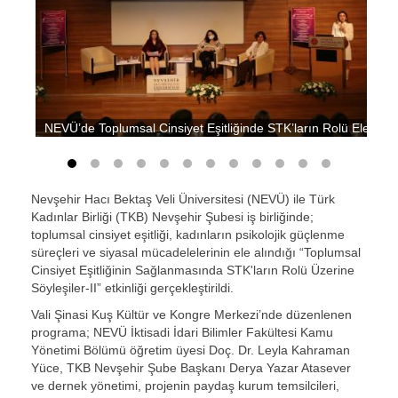
NEVÜ’de Toplumsal Cinsiyet Eşitliğinde STK’ların Rolü Ele Alın
Nevşehir Hacı Bektaş Veli Üniversitesi (NEVÜ) ile Türk
Kadınlar Birliği (TKB) Nevşehir Şubesi iş birliğinde;
toplumsal cinsiyet eşitliği, kadınların psikolojik güçlenme
süreçleri ve siyasal mücadelelerinin ele alındığı “Toplumsal
Cinsiyet Eşitliğinin Sağlanmasında STK'ların Rolü Üzerine
Söyleşiler-II” etkinliği gerçekleştirildi.
Vali Şinasi Kuş Kültür ve Kongre Merkezi’nde düzenlenen
programa; NEVÜ İktisadi İdari Bilimler Fakültesi Kamu
Yönetimi Bölümü öğretim üyesi Doç. Dr. Leyla Kahraman
Yüce, TKB Nevşehir Şube Başkanı Derya Yazar Atasever
ve dernek yönetimi, projenin paydaş kurum temsilcileri,