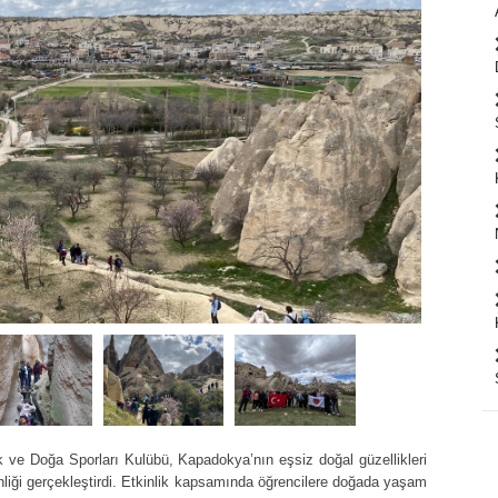
 ve Doğa Sporları Kulübü, Kapadokya’nın eşsiz doğal güzellikleri
nliği gerçekleştirdi. Etkinlik kapsamında öğrencilere doğada yaşam