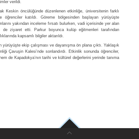
mler verildi.
 Keskin öncülüğünde düzenlenen etkinliğe, üniversitenin farklı
e öğrenciler katıldı. Göreme bölgesinden başlayan yürüyüşte
mlarını yakından inceleme fırsatı bulurken, vadi içerisinde yer alan
ri de ziyaret etti. Parkur boyunca kulüp eğitmenleri tarafından
klarında kapsamlı bilgiler aktarıldı.
n yürüyüşte ekip çalışması ve dayanışma ön plana çıktı. Yaklaşık
liği Çavuşin Kalesi’nde sonlandırdı. Etkinlik sonunda öğrenciler,
e hem de Kapadokya’nın tarihi ve kültürel değerlerini yerinde tanıma