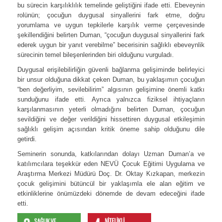
bu sürecin karşılıklılık temelinde geliştiğini ifade etti. Ebeveynin
rolünün; çocuğun duygusal sinyallerini fark etme, doğru
yorumlama ve uygun tepkilerle karşılık verme çerçevesinde
şekillendiğini belirten Duman, “çocuğun duygusal sinyallerini fark
ederek uygun bir yanıt verebilme” becerisinin sağlıklı ebeveynlik
sürecinin temel bileşenlerinden biri olduğunu vurguladı.
Duygusal erişilebilirliğin güvenli bağlanma gelişiminde belirleyici
bir unsur olduğuna dikkat çeken Duman, bu yaklaşımın çocuğun
“ben değerliyim, sevilebilirim” algısının gelişimine önemli katkı
sunduğunu ifade etti. Ayrıca yalnızca fiziksel ihtiyaçların
karşılanmasının yeterli olmadığını belirten Duman, çocuğun
sevildiğini ve değer verildiğini hissettiren duygusal etkileşimin
sağlıklı gelişim açısından kritik öneme sahip olduğunu dile
getirdi.
Seminerin sonunda, katkılarından dolayı Uzman Duman’a ve
katılımcılara teşekkür eden NEVÜ Çocuk Eğitimi Uygulama ve
Araştırma Merkezi Müdürü Doç. Dr. Oktay Kızkapan, merkezin
çocuk gelişimini bütüncül bir yaklaşımla ele alan eğitim ve
etkinliklerine önümüzdeki dönemde de devam edeceğini ifade
etti.