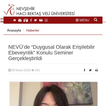
DOĞAL VE KÜLTÜREL MİRAS TURİZMİ İHTİSASLAŞMA
MENU
ÜNİVERSİTESİ
Anasayfa
Haberler
NEVÜ’de “Duygusal Olarak Erişilebilir
Ebeveynlik” Konulu Seminer
Gerçekleştirildi
09 Nisan 2026
433