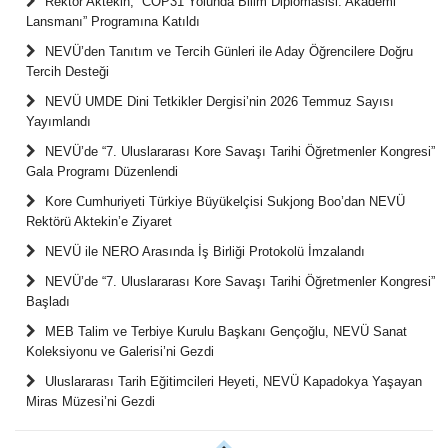
Rektör Aktekin, “COP31 Yolunda Bilim Diplomasisi: Akademi
Lansmanı” Programına Katıldı
NEVÜ’den Tanıtım ve Tercih Günleri ile Aday Öğrencilere Doğru
Tercih Desteği
NEVÜ UMDE Dini Tetkikler Dergisi’nin 2026 Temmuz Sayısı
Yayımlandı
NEVÜ’de “7. Uluslararası Kore Savaşı Tarihi Öğretmenler Kongresi”
Gala Programı Düzenlendi
Kore Cumhuriyeti Türkiye Büyükelçisi Sukjong Boo’dan NEVÜ
Rektörü Aktekin’e Ziyaret
NEVÜ ile NERO Arasında İş Birliği Protokolü İmzalandı
NEVÜ’de “7. Uluslararası Kore Savaşı Tarihi Öğretmenler Kongresi”
Başladı
MEB Talim ve Terbiye Kurulu Başkanı Gençoğlu, NEVÜ Sanat
Koleksiyonu ve Galerisi’ni Gezdi
Uluslararası Tarih Eğitimcileri Heyeti, NEVÜ Kapadokya Yaşayan
Miras Müzesi’ni Gezdi