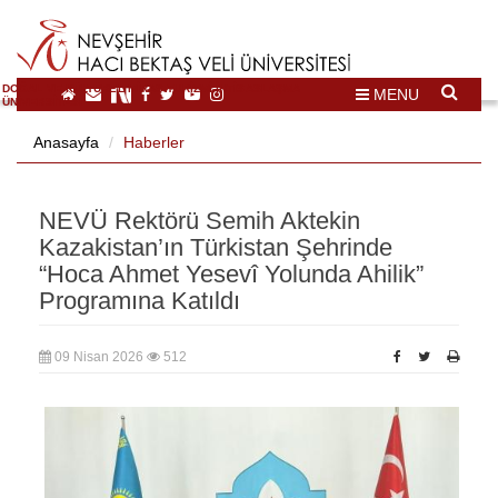
DOĞAL VE KÜLTÜREL MİRAS TURİZMİ İHTİSASLAŞMA
MENU
ÜNİVERSİTESİ
Anasayfa
Haberler
NEVÜ Rektörü Semih Aktekin
Kazakistan’ın Türkistan Şehrinde
“Hoca Ahmet Yesevî Yolunda Ahilik”
Programına Katıldı
09 Nisan 2026
512