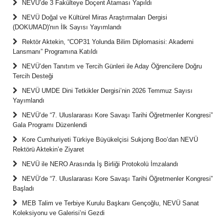
NEVÜ’de 3 Fakülteye Doçent Ataması Yapıldı
NEVÜ Doğal ve Kültürel Miras Araştırmaları Dergisi
(DOKUMAD)'nın İlk Sayısı Yayımlandı
Rektör Aktekin, “COP31 Yolunda Bilim Diplomasisi: Akademi
Lansmanı” Programına Katıldı
NEVÜ’den Tanıtım ve Tercih Günleri ile Aday Öğrencilere Doğru
Tercih Desteği
NEVÜ UMDE Dini Tetkikler Dergisi’nin 2026 Temmuz Sayısı
Yayımlandı
NEVÜ’de “7. Uluslararası Kore Savaşı Tarihi Öğretmenler Kongresi”
Gala Programı Düzenlendi
Kore Cumhuriyeti Türkiye Büyükelçisi Sukjong Boo’dan NEVÜ
Rektörü Aktekin’e Ziyaret
NEVÜ ile NERO Arasında İş Birliği Protokolü İmzalandı
NEVÜ’de “7. Uluslararası Kore Savaşı Tarihi Öğretmenler Kongresi”
Başladı
MEB Talim ve Terbiye Kurulu Başkanı Gençoğlu, NEVÜ Sanat
Koleksiyonu ve Galerisi’ni Gezdi