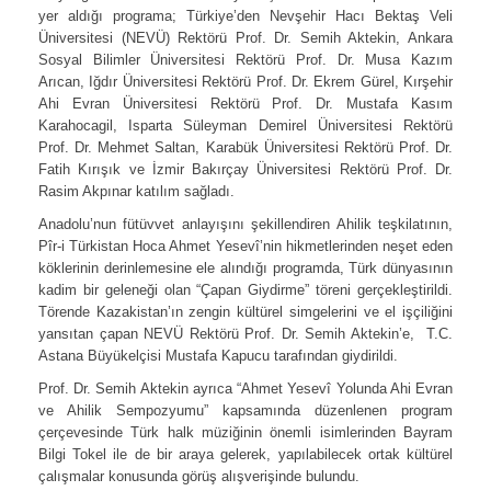
yer aldığı programa; Türkiye’den Nevşehir Hacı Bektaş Veli
Üniversitesi (NEVÜ) Rektörü Prof. Dr. Semih Aktekin, Ankara
Sosyal Bilimler Üniversitesi Rektörü Prof. Dr. Musa Kazım
Arıcan, Iğdır Üniversitesi Rektörü Prof. Dr. Ekrem Gürel, Kırşehir
Ahi Evran Üniversitesi Rektörü Prof. Dr. Mustafa Kasım
Karahocagil, Isparta Süleyman Demirel Üniversitesi Rektörü
Prof. Dr. Mehmet Saltan, Karabük Üniversitesi Rektörü Prof. Dr.
Fatih Kırışık ve İzmir Bakırçay Üniversitesi Rektörü Prof. Dr.
Rasim Akpınar katılım sağladı.
Anadolu’nun fütüvvet anlayışını şekillendiren Ahilik teşkilatının,
Pîr-i Türkistan Hoca Ahmet Yesevî’nin hikmetlerinden neşet eden
köklerinin derinlemesine ele alındığı programda, Türk dünyasının
kadim bir geleneği olan “Çapan Giydirme” töreni gerçekleştirildi.
Törende Kazakistan’ın zengin kültürel simgelerini ve el işçiliğini
yansıtan çapan NEVÜ Rektörü Prof. Dr. Semih Aktekin’e, T.C.
Astana Büyükelçisi Mustafa Kapucu tarafından giydirildi.
Prof. Dr. Semih Aktekin ayrıca “Ahmet Yesevî Yolunda Ahi Evran
ve Ahilik Sempozyumu” kapsamında düzenlenen program
çerçevesinde Türk halk müziğinin önemli isimlerinden Bayram
Bilgi Tokel ile de bir araya gelerek, yapılabilecek ortak kültürel
çalışmalar konusunda görüş alışverişinde bulundu.