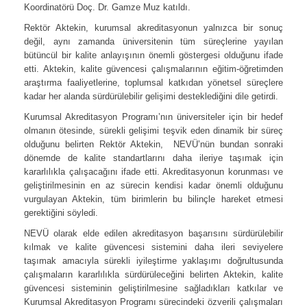
Koordinatörü Doç. Dr. Gamze Muz katıldı.
Rektör Aktekin, kurumsal akreditasyonun yalnızca bir sonuç
değil, aynı zamanda üniversitenin tüm süreçlerine yayılan
bütüncül bir kalite anlayışının önemli göstergesi olduğunu ifade
etti. Aktekin, kalite güvencesi çalışmalarının eğitim-öğretimden
araştırma faaliyetlerine, toplumsal katkıdan yönetsel süreçlere
kadar her alanda sürdürülebilir gelişimi desteklediğini dile getirdi.
Kurumsal Akreditasyon Programı’nın üniversiteler için bir hedef
olmanın ötesinde, sürekli gelişimi teşvik eden dinamik bir süreç
olduğunu belirten Rektör Aktekin, NEVÜ’nün bundan sonraki
dönemde de kalite standartlarını daha ileriye taşımak için
kararlılıkla çalışacağını ifade etti. Akreditasyonun korunması ve
geliştirilmesinin en az sürecin kendisi kadar önemli olduğunu
vurgulayan Aktekin, tüm birimlerin bu bilinçle hareket etmesi
gerektiğini söyledi.
NEVÜ olarak elde edilen akreditasyon başarısını sürdürülebilir
kılmak ve kalite güvencesi sistemini daha ileri seviyelere
taşımak amacıyla sürekli iyileştirme yaklaşımı doğrultusunda
çalışmaların kararlılıkla sürdürüleceğini belirten Aktekin, kalite
güvencesi sisteminin geliştirilmesine sağladıkları katkılar ve
Kurumsal Akreditasyon Programı sürecindeki özverili çalışmaları