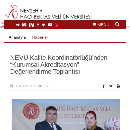
DOĞAL VE KÜLTÜREL MİRAS TURİZMİ İHTİSASLAŞMA
MENU
ÜNİVERSİTESİ
Anasayfa
Haberler
NEVÜ Kalite Koordinatörlüğü’nden
“Kurumsal Akreditasyon”
Değerlendirme Toplantısı
16 Nisan 2026
582