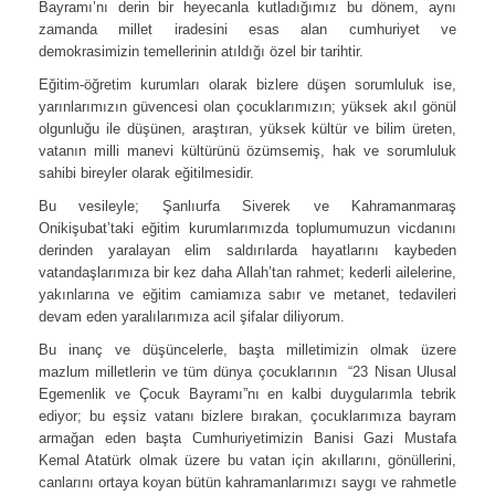
Bayramı’nı derin bir heyecanla kutladığımız bu dönem, aynı
zamanda millet iradesini esas alan cumhuriyet ve
demokrasimizin temellerinin atıldığı özel bir tarihtir.
Eğitim-öğretim kurumları olarak bizlere düşen sorumluluk ise,
yarınlarımızın güvencesi olan çocuklarımızın; yüksek akıl gönül
olgunluğu ile düşünen, araştıran, yüksek kültür ve bilim üreten,
vatanın milli manevi kültürünü özümsemiş, hak ve sorumluluk
sahibi bireyler olarak eğitilmesidir.
Bu vesileyle; Şanlıurfa Siverek ve Kahramanmaraş
Onikişubat’taki eğitim kurumlarımızda toplumumuzun vicdanını
derinden yaralayan elim saldırılarda hayatlarını kaybeden
vatandaşlarımıza bir kez daha Allah’tan rahmet; kederli ailelerine,
yakınlarına ve eğitim camiamıza sabır ve metanet, tedavileri
devam eden yaralılarımıza acil şifalar diliyorum.
Bu inanç ve düşüncelerle, başta milletimizin olmak üzere
mazlum milletlerin ve tüm dünya çocuklarının “23 Nisan Ulusal
Egemenlik ve Çocuk Bayramı”nı en kalbi duygularımla tebrik
ediyor; bu eşsiz vatanı bizlere bırakan, çocuklarımıza bayram
armağan eden başta Cumhuriyetimizin Banisi Gazi Mustafa
Kemal Atatürk olmak üzere bu vatan için akıllarını, gönüllerini,
canlarını ortaya koyan bütün kahramanlarımızı saygı ve rahmetle