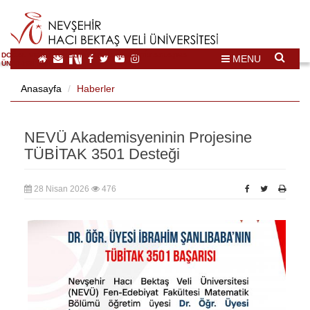
DOĞAL VE KÜLTÜREL MİRAS TURİZMİ İHTİSASLAŞMA
MENU
ÜNİVERSİTESİ
Anasayfa
Haberler
NEVÜ Akademisyeninin Projesine
TÜBİTAK 3501 Desteği
28 Nisan 2026
476