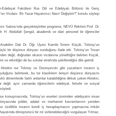
n-Edebiyat Fakültesi Rus Dili ve Edebiyatı Bölümü ile Genç
y'un Vicdanı: Bir Yazar Hayatımızı Nasıl Değiştirir?” konulu söyleşi
ir Salonu’nda gerçekleştirilen programa; NEVÜ Rektörü Prof. Dr.
. H. Abdullah Şengül, akademik ve idari personel ile öğrenciler
 Anabilim Dalı Dr. Öğr. Üyesi Kamile Sinem Küçük, Tolstoy’un
üçlü bir düşünce dünyası sunduğunu ifade etti. Tolstoy’un “İnsan
nden değil, doğrudan okurun vicdanına yönelttiğini belirten Küçük,
ve etkinliğin de bu sorular etrafında şekillendiğini dile getirdi.
tekin ise Tolstoy ve Dostoyevski gibi yazarların insanın iç
yduğunu belirterek, bu tür klasiklerin bireyin düşünce dünyasını
 farklı dönemlerde farklı anlamlar katabildiğine dikkat çeken Aktekin,
lar değil; aynı zamanda öğrencilerin edebiyat, felsefe ve sosyal
söyledi.
se konuşmasında, Tolstoy’un eserleri üzerinden edebiyatın insan
 dünyasında şiddet, adalet ve merhamet kavramlarının yeniden
’un özellikle insanın kendi iç hesaplaşmasını yapmasına imkân
n hayatında dönüştürücü bir rol üstlenebileceğini vurgulayan Yılmaz,