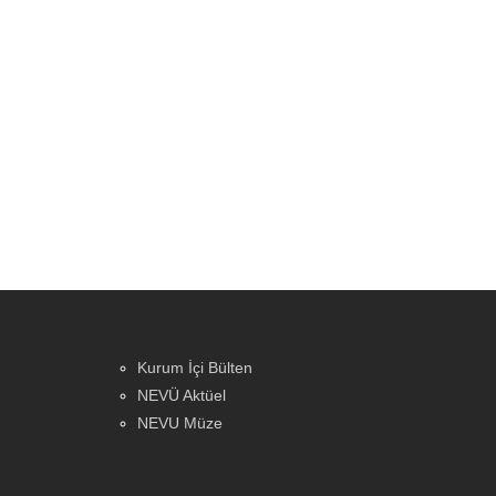
Kurum İçi Bülten
NEVÜ Aktüel
NEVU Müze