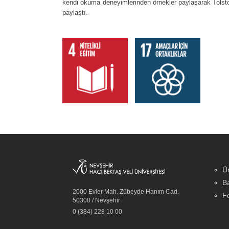
kendi okuma deneyimlerinden örnekler paylaşarak Tolsto
paylaştı.
Ün
Ba
2000 Evler Mah. Zübeyde Hanım Cad.
Fo
50300 / Nevşehir
0 (384) 228 10 00