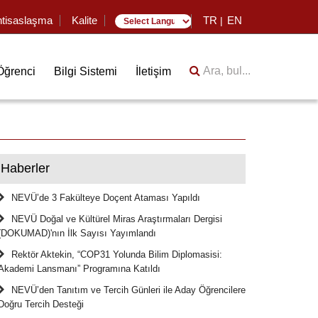
htisaslaşma
Kalite
TR
EN
|
Translate
Ara, bul...
Öğrenci
Bilgi Sistemi
İletişim
Haberler
NEVÜ’de 3 Fakülteye Doçent Ataması Yapıldı
NEVÜ Doğal ve Kültürel Miras Araştırmaları Dergisi
(DOKUMAD)'nın İlk Sayısı Yayımlandı
Rektör Aktekin, “COP31 Yolunda Bilim Diplomasisi:
Akademi Lansmanı” Programına Katıldı
NEVÜ’den Tanıtım ve Tercih Günleri ile Aday Öğrencilere
Doğru Tercih Desteği