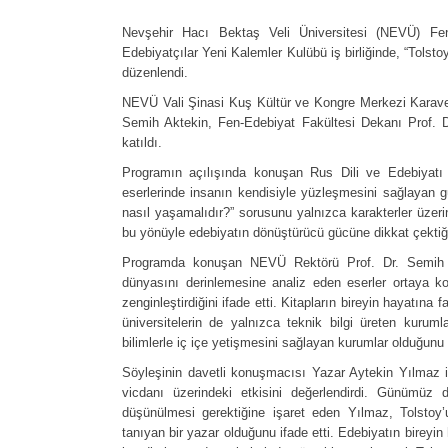
Nevşehir Hacı Bektaş Veli Üniversitesi (NEVÜ) Fe
Edebiyatçılar Yeni Kalemler Kulübü iş birliğinde, “Tolsto
düzenlendi.
NEVÜ Vali Şinasi Kuş Kültür ve Kongre Merkezi Karavez
Semih Aktekin, Fen-Edebiyat Fakültesi Dekanı Prof. Dr
katıldı.
Programın açılışında konuşan Rus Dili ve Edebiyatı
eserlerinde insanın kendisiyle yüzleşmesini sağlayan g
nasıl yaşamalıdır?” sorusunu yalnızca karakterler üzeri
bu yönüyle edebiyatın dönüştürücü gücüne dikkat çektiğini 
Programda konuşan NEVÜ Rektörü Prof. Dr. Semih Ak
dünyasını derinlemesine analiz eden eserler ortaya ko
zenginleştirdiğini ifade etti. Kitapların bireyin hayatına
üniversitelerin de yalnızca teknik bilgi üreten kurum
bilimlerle iç içe yetişmesini sağlayan kurumlar olduğunu 
Söyleşinin davetli konuşmacısı Yazar Aytekin Yılmaz i
vicdanı üzerindeki etkisini değerlendirdi. Günümüz
düşünülmesi gerektiğine işaret eden Yılmaz, Tolstoy
tanıyan bir yazar olduğunu ifade etti. Edebiyatın bireyi