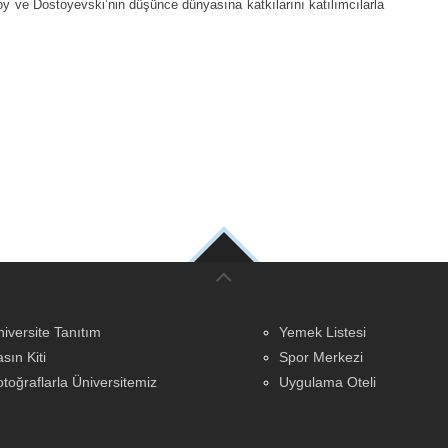
y ve Dostoyevski’nin düşünce dünyasına katkılarını katılımcılarla
iversite Tanıtım
Yemek Listesi
sın Kiti
Spor Merkezi
toğraflarla Üniversitemiz
Uygulama Oteli