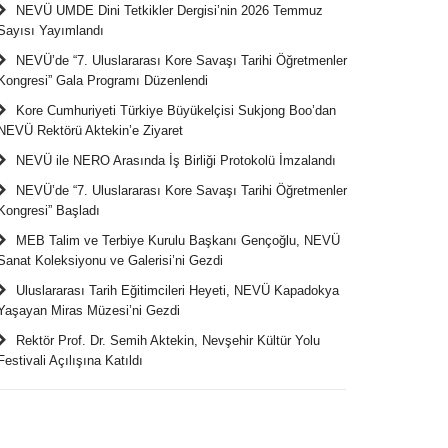
NEVÜ UMDE Dini Tetkikler Dergisi’nin 2026 Temmuz
Sayısı Yayımlandı
NEVÜ’de “7. Uluslararası Kore Savaşı Tarihi Öğretmenler
Kongresi” Gala Programı Düzenlendi
Kore Cumhuriyeti Türkiye Büyükelçisi Sukjong Boo’dan
NEVÜ Rektörü Aktekin’e Ziyaret
NEVÜ ile NERO Arasında İş Birliği Protokolü İmzalandı
NEVÜ’de “7. Uluslararası Kore Savaşı Tarihi Öğretmenler
Kongresi” Başladı
MEB Talim ve Terbiye Kurulu Başkanı Gençoğlu, NEVÜ
Sanat Koleksiyonu ve Galerisi’ni Gezdi
Uluslararası Tarih Eğitimcileri Heyeti, NEVÜ Kapadokya
Yaşayan Miras Müzesi’ni Gezdi
Rektör Prof. Dr. Semih Aktekin, Nevşehir Kültür Yolu
Festivali Açılışına Katıldı