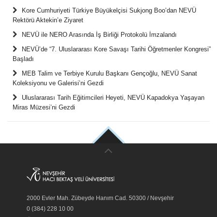
Kore Cumhuriyeti Türkiye Büyükelçisi Sukjong Boo’dan NEVÜ
Rektörü Aktekin’e Ziyaret
NEVÜ ile NERO Arasında İş Birliği Protokolü İmzalandı
NEVÜ’de “7. Uluslararası Kore Savaşı Tarihi Öğretmenler Kongresi”
Başladı
MEB Talim ve Terbiye Kurulu Başkanı Gençoğlu, NEVÜ Sanat
Koleksiyonu ve Galerisi’ni Gezdi
Uluslararası Tarih Eğitimcileri Heyeti, NEVÜ Kapadokya Yaşayan
Miras Müzesi’ni Gezdi
2000 Evler Mah. Zübeyde Hanım Cad. 50300 / Nevşehir
0 (384) 228 10 00