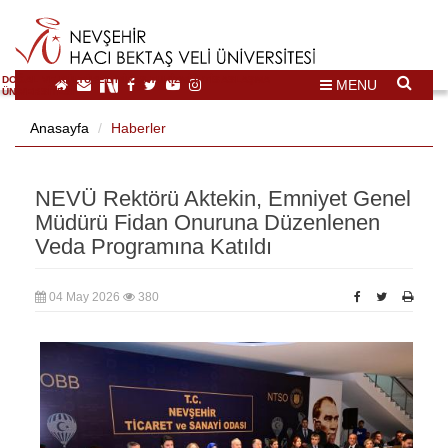
DOĞAL VE KÜLTÜREL MİRAS TURİZMİ İHTİSASLAŞMA
MENU
ÜNİVERSİTESİ
Anasayfa
Haberler
NEVÜ Rektörü Aktekin, Emniyet Genel
Müdürü Fidan Onuruna Düzenlenen
Veda Programına Katıldı
04 May 2026
380