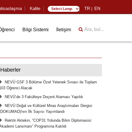
htisaslaşma
Kalite
TR
EN
|
Translate
Ara, bul...
Öğrenci
Bilgi Sistemi
İletişim
Haberler
NEVÜ GSF 3 Bölüme Özel Yetenek Sınavı ile Toplam
103 Öğrenci Alacak
NEVÜ’de 3 Fakülteye Doçent Ataması Yapıldı
NEVÜ Doğal ve Kültürel Miras Araştırmaları Dergisi
(DOKUMAD)'nın İlk Sayısı Yayımlandı
Rektör Aktekin, “COP31 Yolunda Bilim Diplomasisi:
Akademi Lansmanı” Programına Katıldı