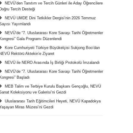
NEVÜ’den Tanıtım ve Tercih Günleri ile Aday Öğrencilere
Doğru Tercih Desteği
NEVÜ UMDE Dini Tetkikler Dergisi’nin 2026 Temmuz
Sayısı Yayımlandı
NEVÜ’de “7. Uluslararası Kore Savaşı Tarihi Öğretmenler
Kongresi” Gala Programı Düzenlendi
Kore Cumhuriyeti Türkiye Büyükelçisi Sukjong Boo’dan
NEVÜ Rektörü Aktekin’e Ziyaret
NEVÜ ile NERO Arasında İş Birliği Protokolü İmzalandı
NEVÜ’de “7. Uluslararası Kore Savaşı Tarihi Öğretmenler
Kongresi” Başladı
MEB Talim ve Terbiye Kurulu Başkanı Gençoğlu, NEVÜ
Sanat Koleksiyonu ve Galerisi’ni Gezdi
Uluslararası Tarih Eğitimcileri Heyeti, NEVÜ Kapadokya
Yaşayan Miras Müzesi’ni Gezdi