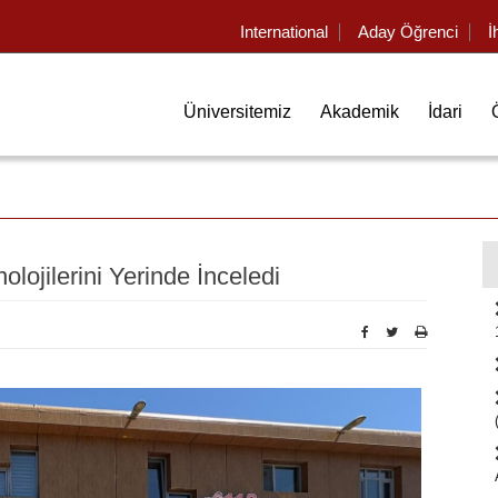
International
Aday Öğrenci
İ
Üniversitemiz
Akademik
İdari
lojilerini Yerinde İnceledi