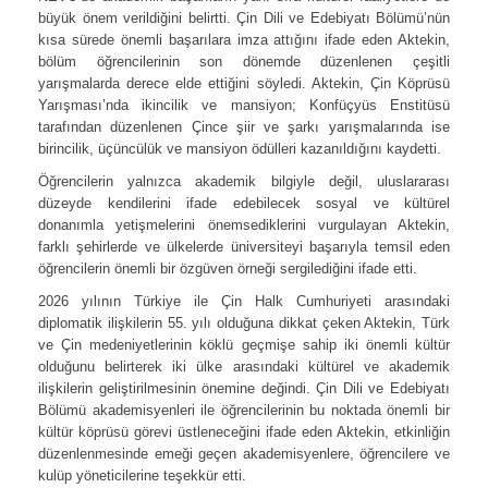
büyük önem verildiğini belirtti. Çin Dili ve Edebiyatı Bölümü’nün
kısa sürede önemli başarılara imza attığını ifade eden Aktekin,
bölüm öğrencilerinin son dönemde düzenlenen çeşitli
yarışmalarda derece elde ettiğini söyledi. Aktekin, Çin Köprüsü
Yarışması’nda ikincilik ve mansiyon; Konfüçyüs Enstitüsü
tarafından düzenlenen Çince şiir ve şarkı yarışmalarında ise
birincilik, üçüncülük ve mansiyon ödülleri kazanıldığını kaydetti.
Öğrencilerin yalnızca akademik bilgiyle değil, uluslararası
düzeyde kendilerini ifade edebilecek sosyal ve kültürel
donanımla yetişmelerini önemsediklerini vurgulayan Aktekin,
farklı şehirlerde ve ülkelerde üniversiteyi başarıyla temsil eden
öğrencilerin önemli bir özgüven örneği sergilediğini ifade etti.
2026 yılının Türkiye ile Çin Halk Cumhuriyeti arasındaki
diplomatik ilişkilerin 55. yılı olduğuna dikkat çeken Aktekin, Türk
ve Çin medeniyetlerinin köklü geçmişe sahip iki önemli kültür
olduğunu belirterek iki ülke arasındaki kültürel ve akademik
ilişkilerin geliştirilmesinin önemine değindi. Çin Dili ve Edebiyatı
Bölümü akademisyenleri ile öğrencilerinin bu noktada önemli bir
kültür köprüsü görevi üstleneceğini ifade eden Aktekin, etkinliğin
düzenlenmesinde emeği geçen akademisyenlere, öğrencilere ve
kulüp yöneticilerine teşekkür etti.