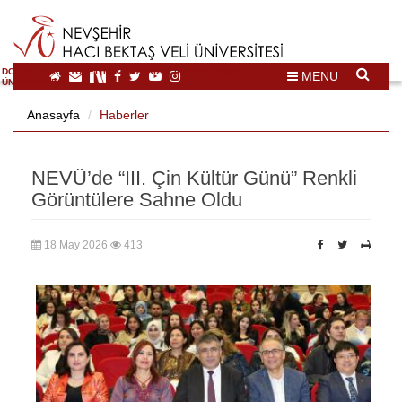
DOĞAL VE KÜLTÜREL MİRAS TURİZMİ İHTİSASLAŞMA
MENU
ÜNİVERSİTESİ
Anasayfa
Haberler
NEVÜ’de “III. Çin Kültür Günü” Renkli
Görüntülere Sahne Oldu
18 May 2026
413