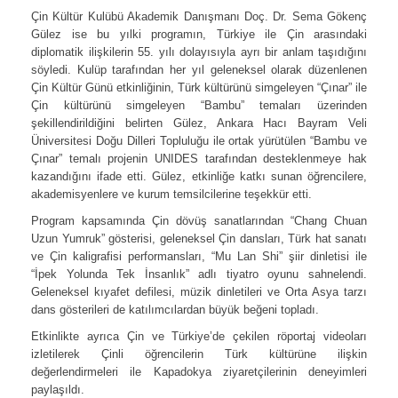
Çin Kültür Kulübü Akademik Danışmanı Doç. Dr. Sema Gökenç
Gülez ise bu yılki programın, Türkiye ile Çin arasındaki
diplomatik ilişkilerin 55. yılı dolayısıyla ayrı bir anlam taşıdığını
söyledi. Kulüp tarafından her yıl geleneksel olarak düzenlenen
Çin Kültür Günü etkinliğinin, Türk kültürünü simgeleyen “Çınar” ile
Çin kültürünü simgeleyen “Bambu” temaları üzerinden
şekillendirildiğini belirten Gülez, Ankara Hacı Bayram Veli
Üniversitesi Doğu Dilleri Topluluğu ile ortak yürütülen “Bambu ve
Çınar” temalı projenin UNIDES tarafından desteklenmeye hak
kazandığını ifade etti. Gülez, etkinliğe katkı sunan öğrencilere,
akademisyenlere ve kurum temsilcilerine teşekkür etti.
Program kapsamında Çin dövüş sanatlarından “Chang Chuan
Uzun Yumruk” gösterisi, geleneksel Çin dansları, Türk hat sanatı
ve Çin kaligrafisi performansları, “Mu Lan Shi” şiir dinletisi ile
“İpek Yolunda Tek İnsanlık” adlı tiyatro oyunu sahnelendi.
Geleneksel kıyafet defilesi, müzik dinletileri ve Orta Asya tarzı
dans gösterileri de katılımcılardan büyük beğeni topladı.
Etkinlikte ayrıca Çin ve Türkiye’de çekilen röportaj videoları
izletilerek Çinli öğrencilerin Türk kültürüne ilişkin
değerlendirmeleri ile Kapadokya ziyaretçilerinin deneyimleri
paylaşıldı.