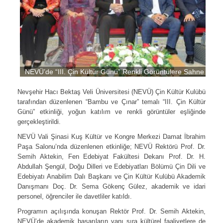
NEVÜ’de “III. Çin Kültür Günü” Renkli Görüntülere Sahne Oldu
Nevşehir Hacı Bektaş Veli Üniversitesi (NEVÜ) Çin Kültür Kulübü
tarafından düzenlenen “Bambu ve Çınar” temalı “III. Çin Kültür
Günü” etkinliği, yoğun katılım ve renkli görüntüler eşliğinde
gerçekleştirildi.
NEVÜ Vali Şinasi Kuş Kültür ve Kongre Merkezi Damat İbrahim
Paşa Salonu’nda düzenlenen etkinliğe; NEVÜ Rektörü Prof. Dr.
Semih Aktekin, Fen Edebiyat Fakültesi Dekanı Prof. Dr. H.
Abdullah Şengül, Doğu Dilleri ve Edebiyatları Bölümü Çin Dili ve
Edebiyatı Anabilim Dalı Başkanı ve Çin Kültür Kulübü Akademik
Danışmanı Doç. Dr. Sema Gökenç Gülez, akademik ve idari
personel, öğrenciler ile davetliler katıldı.
Programın açılışında konuşan Rektör Prof. Dr. Semih Aktekin,
NEVÜ’de akademik başarıların yanı sıra kültürel faaliyetlere de