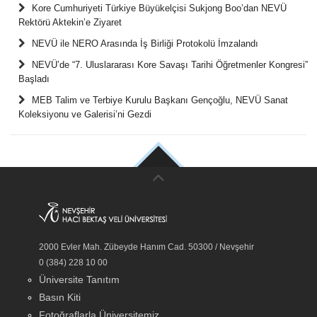
Kore Cumhuriyeti Türkiye Büyükelçisi Sukjong Boo’dan NEVÜ
Rektörü Aktekin’e Ziyaret
NEVÜ ile NERO Arasında İş Birliği Protokolü İmzalandı
NEVÜ’de “7. Uluslararası Kore Savaşı Tarihi Öğretmenler Kongresi”
Başladı
MEB Talim ve Terbiye Kurulu Başkanı Gençoğlu, NEVÜ Sanat
Koleksiyonu ve Galerisi’ni Gezdi
2000 Evler Mah. Zübeyde Hanım Cad. 50300 / Nevşehir
0 (384) 228 10 00
Üniversite Tanıtım
Basın Kiti
Fotoğraflarla Üniversitemiz