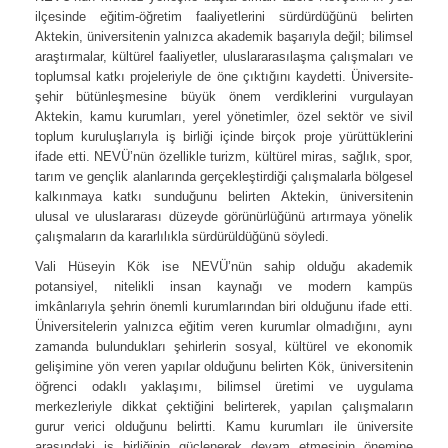
ilçesinde eğitim-öğretim faaliyetlerini sürdürdüğünü belirten
Aktekin, üniversitenin yalnızca akademik başarıyla değil; bilimsel
araştırmalar, kültürel faaliyetler, uluslararasılaşma çalışmaları ve
toplumsal katkı projeleriyle de öne çıktığını kaydetti. Üniversite-
şehir bütünleşmesine büyük önem verdiklerini vurgulayan
Aktekin, kamu kurumları, yerel yönetimler, özel sektör ve sivil
toplum kuruluşlarıyla iş birliği içinde birçok proje yürüttüklerini
ifade etti. NEVÜ’nün özellikle turizm, kültürel miras, sağlık, spor,
tarım ve gençlik alanlarında gerçekleştirdiği çalışmalarla bölgesel
kalkınmaya katkı sunduğunu belirten Aktekin, üniversitenin
ulusal ve uluslararası düzeyde görünürlüğünü artırmaya yönelik
çalışmaların da kararlılıkla sürdürüldüğünü söyledi.
Vali Hüseyin Kök ise NEVÜ’nün sahip olduğu akademik
potansiyel, nitelikli insan kaynağı ve modern kampüs
imkânlarıyla şehrin önemli kurumlarından biri olduğunu ifade etti.
Üniversitelerin yalnızca eğitim veren kurumlar olmadığını, aynı
zamanda bulundukları şehirlerin sosyal, kültürel ve ekonomik
gelişimine yön veren yapılar olduğunu belirten Kök, üniversitenin
öğrenci odaklı yaklaşımı, bilimsel üretimi ve uygulama
merkezleriyle dikkat çektiğini belirterek, yapılan çalışmaların
gurur verici olduğunu belirtti. Kamu kurumları ile üniversite
arasındaki iş birliğinin güçlenerek devam etmesinin önemine