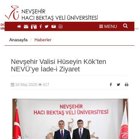
DOĞAL VE KÜLTÜREL MİRAS TURİZMİ İHTİSASLAŞMA
MENU
ÜNİVERSİTESİ
Anasayfa
Haberler
Nevşehir Valisi Hüseyin Kök’ten
NEVÜ’ye İade-i Ziyaret
18 May 2026
417