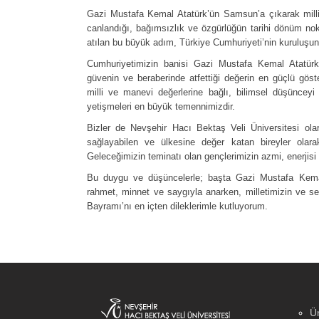
Gazi Mustafa Kemal Atatürk’ün Samsun’a çıkarak milli 
canlandığı, bağımsızlık ve özgürlüğün tarihi dönüm nokta
atılan bu büyük adım, Türkiye Cumhuriyeti’nin kuruluşu
Cumhuriyetimizin banisi Gazi Mustafa Kemal Atatürk
güvenin ve beraberinde atfettiği değerin en güçlü göster
milli ve manevi değerlerine bağlı, bilimsel düşünceyi
yetişmeleri en büyük temennimizdir.
Bizler de Nevşehir Hacı Bektaş Veli Üniversitesi olar
sağlayabilen ve ülkesine değer katan bireyler olar
Geleceğimizin teminatı olan gençlerimizin azmi, enerjisi 
Bu duygu ve düşüncelerle; başta Gazi Mustafa Kemal
rahmet, minnet ve saygıyla anarken, milletimizin ve s
Bayramı’nı en içten dileklerimle kutluyorum.
Ün