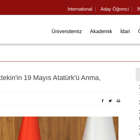
International
Aday Öğrenci
İ
Üniversitemiz
Akademik
İdari
ekin'in 19 Mayıs Atatürk'ü Anma,