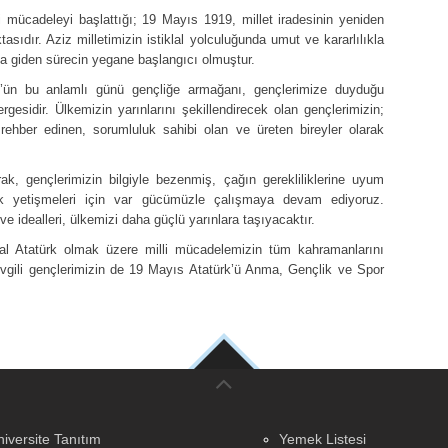
mücadeleyi başlattığı; 19 Mayıs 1919, millet iradesinin yeniden
sıdır. Aziz milletimizin istiklal yolculuğunda umut ve kararlılıkla
na giden sürecin yegane başlangıcı olmuştur.
’ün bu anlamlı günü gençliğe armağanı, gençlerimize duyduğu
gesidir. Ülkemizin yarınlarını şekillendirecek olan gençlerimizin;
 rehber edinen, sorumluluk sahibi olan ve üreten bireyler olarak
ak, gençlerimizin bilgiyle bezenmiş, çağın gerekliliklerine uyum
ak yetişmeleri için var gücümüzle çalışmaya devam ediyoruz.
ve idealleri, ülkemizi daha güçlü yarınlara taşıyacaktır.
 Atatürk olmak üzere milli mücadelemizin tüm kahramanlarını
evgili gençlerimizin de 19 Mayıs Atatürk’ü Anma, Gençlik ve Spor
iversite Tanıtım
Yemek Listesi