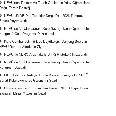
NEVÜ’den Tanıtım ve Tercih Günleri ile Aday Öğrencilere
Doğru Tercih Desteği
NEVÜ UMDE Dini Tetkikler Dergisi’nin 2026 Temmuz
Sayısı Yayımlandı
NEVÜ’de “7. Uluslararası Kore Savaşı Tarihi Öğretmenler
Kongresi” Gala Programı Düzenlendi
Kore Cumhuriyeti Türkiye Büyükelçisi Sukjong Boo’dan
NEVÜ Rektörü Aktekin’e Ziyaret
NEVÜ ile NERO Arasında İş Birliği Protokolü İmzalandı
NEVÜ’de “7. Uluslararası Kore Savaşı Tarihi Öğretmenler
Kongresi” Başladı
MEB Talim ve Terbiye Kurulu Başkanı Gençoğlu, NEVÜ
Sanat Koleksiyonu ve Galerisi’ni Gezdi
Uluslararası Tarih Eğitimcileri Heyeti, NEVÜ Kapadokya
Yaşayan Miras Müzesi’ni Gezdi