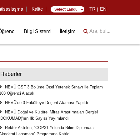
htisaslaşma
Kalite
TR
EN
|
Translate
Ara, bul...
Öğrenci
Bilgi Sistemi
İletişim
Haberler
NEVÜ GSF 3 Bölüme Özel Yetenek Sınavı ile Toplam
103 Öğrenci Alacak
NEVÜ’de 3 Fakülteye Doçent Ataması Yapıldı
NEVÜ Doğal ve Kültürel Miras Araştırmaları Dergisi
(DOKUMAD)'nın İlk Sayısı Yayımlandı
Rektör Aktekin, “COP31 Yolunda Bilim Diplomasisi:
Akademi Lansmanı” Programına Katıldı