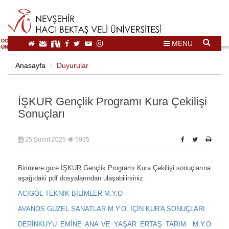
DOĞAL VE KÜLTÜREL MİRAS TURİZMİ İHTİSASLAŞMA
MENU
ÜNİVERSİTESİ
Anasayfa
Duyurular
İŞKUR Gençlik Programı Kura Çekilişi
Sonuçları
25 Şubat 2025
5935
Birimlere göre İŞKUR Gençlik Programı Kura Çekilişi sonuçlarına
aşağıdaki pdf dosyalarından ulaşabilirsiniz.
ACIGÖL TEKNİK BİLİMLER M.Y.O
AVANOS GÜZEL SANATLAR M.Y.O. İÇİN KUR'A SONUÇLARI
DERİNKUYU EMİNE ANA VE YAŞAR ERTAŞ TARIM M.Y.O