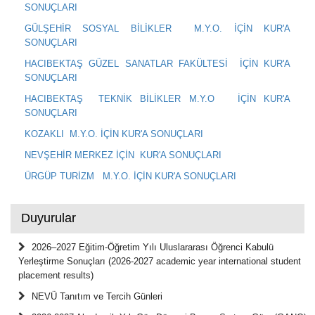
SONUÇLARI
GÜLŞEHİR SOSYAL BİLİKLER M.Y.O. İÇİN KUR'A
SONUÇLARI
HACIBEKTAŞ GÜZEL SANATLAR FAKÜLTESİ İÇİN KUR'A
SONUÇLARI
HACIBEKTAŞ TEKNİK BİLİKLER M.Y.O İÇİN KUR'A
SONUÇLARI
KOZAKLI M.Y.O. İÇİN KUR'A SONUÇLARI
NEVŞEHİR MERKEZ İÇİN KUR'A SONUÇLARI
ÜRGÜP TURİZM M.Y.O. İÇİN KUR'A SONUÇLARI
Duyurular
2026–2027 Eğitim-Öğretim Yılı Uluslararası Öğrenci Kabulü
Yerleştirme Sonuçları (2026-2027 academic year international student
placement results)
NEVÜ Tanıtım ve Tercih Günleri