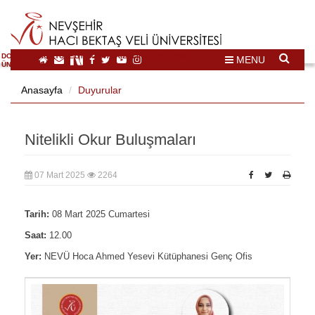
DOĞAL VE KÜLTÜREL MİRAS TURİZMİ İHTİSASLAŞMA
MENU
ÜNİVERSİTESİ
Anasayfa
Duyurular
Nitelikli Okur Buluşmaları
07 Mart 2025
2264
Tarih:
08 Mart 2025 Cumartesi
Saat:
12.00
Yer:
NEVÜ Hoca Ahmed Yesevi Kütüphanesi Genç Ofis