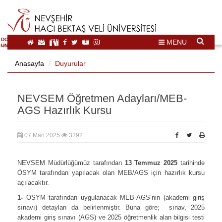
DOĞAL VE KÜLTÜREL MİRAS TURİZMİ İHTİSASLAŞMA
MENU
ÜNİVERSİTESİ
Anasayfa
Duyurular
NEVSEM Öğretmen Adayları/MEB-
AGS Hazırlık Kursu
07 Mart 2025
3292
NEVSEM Müdürlüğümüz tarafından
13 Temmuz 2025
tarihinde
ÖSYM tarafından yapılacak olan MEB/AGS için hazırlık kursu
açılacaktır.
1-
ÖSYM tarafından uygulanacak MEB-AGS’nin (akademi giriş
sınavı) detayları da belirlenmiştir. Buna göre; sınav, 2025
akademi giriş sınavı (AGS) ve 2025 öğretmenlik alan bilgisi testi