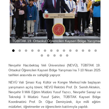
TÜBİTAK 19. Ortaokul Öğrencileri Kayseri Bölge Yarışması NE
Nevşehir Hacıbektaş Veli Üniversitesi (NEVÜ), TÜBİTAK 19.
Ortaokul Öğrencileri Kayseri Bölge Yarışması’na 7-10 Nisan 2025
tarihleri arasında ev sahipliği yapıyor.
NEVÜ Vali Şinasi Kuş Kültür ve Kongre Merkezi’nde başlayan
yarışmanın açılış töreni; NEVÜ Rektörü Prof. Dr. Semih Aktekin,
Nevşehir İl Milli Eğitim Müdürü Yusuf Yazıcı, Nevşehir Sanayi ve
Teknoloji İl Müdürü Yusuf Şahin, TÜBİTAK Kayseri Bölge
Koordinatörü Prof. Dr. Oğuz Demiryürek, ilçe milli eğitim
müdürleri, öğretmenler ve öğrencilerin katılımıyla yapıldı.