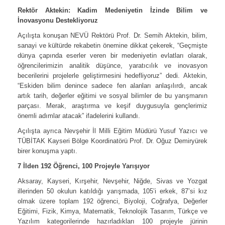
Rektör Aktekin: Kadim Medeniyetin İzinde Bilim ve
İnovasyonu Destekliyoruz
Açılışta konuşan NEVÜ Rektörü Prof. Dr. Semih Aktekin, bilim,
sanayi ve kültürde rekabetin önemine dikkat çekerek, “Geçmişte
dünya çapında eserler veren bir medeniyetin evlatları olarak,
öğrencilerimizin analitik düşünce, yaratıcılık ve inovasyon
becerilerini projelerle geliştirmesini hedefliyoruz” dedi. Aktekin,
“Eskiden bilim denince sadece fen alanları anlaşılırdı, ancak
artık tarih, değerler eğitimi ve sosyal bilimler de bu yarışmanın
parçası. Merak, araştırma ve keşif duygusuyla gençlerimiz
önemli adımlar atacak” ifadelerini kullandı.
Açılışta ayrıca Nevşehir İl Milli Eğitim Müdürü Yusuf Yazıcı ve
TÜBİTAK Kayseri Bölge Koordinatörü Prof. Dr. Oğuz Demiryürek
birer konuşma yaptı.
7 İlden 192 Öğrenci, 100 Projeyle Yarışıyor
Aksaray, Kayseri, Kırşehir, Nevşehir, Niğde, Sivas ve Yozgat
illerinden 50 okulun katıldığı yarışmada, 105’i erkek, 87’si kız
olmak üzere toplam 192 öğrenci, Biyoloji, Coğrafya, Değerler
Eğitimi, Fizik, Kimya, Matematik, Teknolojik Tasarım, Türkçe ve
Yazılım kategorilerinde hazırladıkları 100 projeyle jürinin