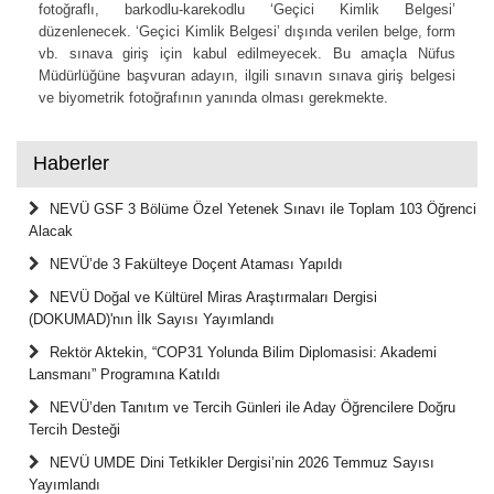
fotoğraflı, barkodlu-karekodlu ‘Geçici Kimlik Belgesi’
düzenlenecek. ‘Geçici Kimlik Belgesi’ dışında verilen belge, form
vb. sınava giriş için kabul edilmeyecek. Bu amaçla Nüfus
Müdürlüğüne başvuran adayın, ilgili sınavın sınava giriş belgesi
ve biyometrik fotoğrafının yanında olması gerekmekte.
Haberler
NEVÜ GSF 3 Bölüme Özel Yetenek Sınavı ile Toplam 103 Öğrenci
Alacak
NEVÜ’de 3 Fakülteye Doçent Ataması Yapıldı
NEVÜ Doğal ve Kültürel Miras Araştırmaları Dergisi
(DOKUMAD)'nın İlk Sayısı Yayımlandı
Rektör Aktekin, “COP31 Yolunda Bilim Diplomasisi: Akademi
Lansmanı” Programına Katıldı
NEVÜ’den Tanıtım ve Tercih Günleri ile Aday Öğrencilere Doğru
Tercih Desteği
NEVÜ UMDE Dini Tetkikler Dergisi’nin 2026 Temmuz Sayısı
Yayımlandı