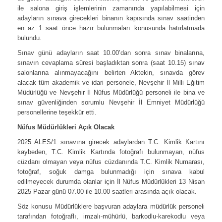
ile salona giriş işlemlerinin zamanında yapılabilmesi için
adayların sınava girecekleri binanın kapısında sınav saatinden
en az 1 saat önce hazır bulunmaları konusunda hatırlatmada
bulundu.
Sınav günü adayların saat 10.00’dan sonra sınav binalarına,
sınavın cevaplama süresi başladıktan sonra (saat 10.15) sınav
salonlarına alınmayacağını belirten Aktekin, sınavda görev
alacak tüm akademik ve idari personele, Nevşehir İl Milli Eğitim
Müdürlüğü ve Nevşehir İl Nüfus Müdürlüğü personeli ile bina ve
sınav güvenliğinden sorumlu Nevşehir İl Emniyet Müdürlüğü
personellerine teşekkür etti.
Nüfus Müdürlükleri Açık Olacak
2025 ALES/1 sınavına girecek adaylardan T.C. Kimlik Kartını
kaybeden, T.C. Kimlik Kartında fotoğrafı bulunmayan, nüfus
cüzdanı olmayan veya nüfus cüzdanında T.C. Kimlik Numarası,
fotoğraf, soğuk damga bulunmadığı için sınava kabul
edilmeyecek durumda olanlar için İl Nüfus Müdürlükleri 13 Nisan
2025 Pazar günü 07.00 ile 10.00 saatleri arasında açık olacak.
Söz konusu Müdürlüklere başvuran adaylara müdürlük personeli
tarafından fotoğraflı, imzalı-mühürlü, barkodlu-karekodlu veya