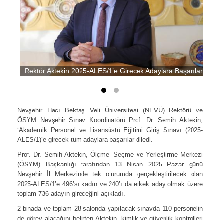
Rektör Aktekin 2025-ALES/1’e Girecek Adaylara Başarılar Diled
Nevşehir Hacı Bektaş Veli Üniversitesi (NEVÜ) Rektörü ve
ÖSYM Nevşehir Sınav Koordinatörü Prof. Dr. Semih Aktekin,
‘Akademik Personel ve Lisansüstü Eğitimi Giriş Sınavı (2025-
ALES/1)’e girecek tüm adaylara başarılar diledi.
Prof. Dr. Semih Aktekin, Ölçme, Seçme ve Yerleştirme Merkezi
(ÖSYM) Başkanlığı tarafından 13 Nisan 2025 Pazar günü
Nevşehir İl Merkezinde tek oturumda gerçekleştirilecek olan
2025-ALES/1’e 496’sı kadın ve 240’ı da erkek aday olmak üzere
toplam 736 adayın gireceğini açıkladı.
2 binada ve toplam 28 salonda yapılacak sınavda 110 personelin
de görev alacağını belirten Aktekin, kimlik ve güvenlik kontrolleri