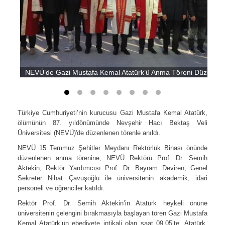
NEVÜ’de Gazi Mustafa Kemal Atatürk’ü Anma Töreni Düzenlen
Türkiye Cumhuriyeti’nin kurucusu Gazi Mustafa Kemal Atatürk,
ölümünün 87. yıldönümünde Nevşehir Hacı Bektaş Veli
Üniversitesi (NEVÜ)'de düzenlenen törenle anıldı.
NEVÜ 15 Temmuz Şehitler Meydanı Rektörlük Binası önünde
düzenlenen anma törenine; NEVÜ Rektörü Prof. Dr. Semih
Aktekin, Rektör Yardımcısı Prof. Dr. Bayram Deviren, Genel
Sekreter Nihat Çavuşoğlu ile üniversitenin akademik, idari
personeli ve öğrenciler katıldı.
Rektör Prof. Dr. Semih Aktekin’in Atatürk heykeli önüne
üniversitenin çelengini bırakmasıyla başlayan tören Gazi Mustafa
Kemal Atatürk’ün ebediyete intikali olan saat 09.05’te, Atatürk,