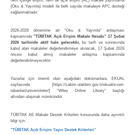
hem içeriğe erişim, hem de açık erişim (AE) makale yayımlama
(Oku & Yayımla) modeli ile belli sayıda makaleye APC desteği
sağlanmaktadır.
*
2026-2028 dönemine ait "Oku & Yayımla" anlaşması
kapsamında
"TÜBİTAK Açık Erişim Makale Hesabı" 17 Şubat
2026 tarihinde aktif hale gelecektir,
bu tarih ve sonrasında
kabul alan makaleler değerlendirmeye alınacak, 17 Şubat 2026
öncesi kabul almış makaleler anlaşma kapsamında
değerlendirilmeyecektir.
*
Yazarlar için önemli olan aşağıdaki dokümanlara, EKUAL
sayfasında [https://cabim.ulakbim.gov.tr/ekual/e-veri-
tabanlari/universiteler/] "Wiley Online Library" başlığı
altından ulaşmak mümkündür:
*
TÜBİTAK AE Makale Destek Kriterleri konusunda daha ayrıntılı
bilgi için:
"TÜBİTAK Açık Erişim Yayın Destek Kriterleri"