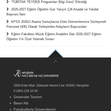
“TÜBİTAK TEYDEB Programları Bilgi Günü” Etkinliği
2026-2027 Eğitim Öğretim Güz Yarıyılı Çift Anadal ve Yandal
Başvuru İlanı
KPSS 2026/1 Atama Sonuçlarına Göre Üniversitemize Sözleşmeli
Personel (4/B) Olarak Yerleştirilen Adayların Başvuruları
Eğitim Fakültesi Müzik Eğitimi Anabilim Dalı 2026-2027 Eğitim-
Öğretim Yılı Özel Yetenek Sınavı
2000 Evler Mah. Zübeyde Hanım Cad. 50300 / Nevşehir
0 (384) 228 10 00
Üniversite Tanıtım
Basın Kiti
Fotoğraflarla Üniversitemiz