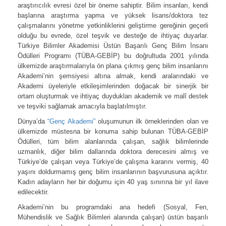
araştırıcılık evresi özel bir öneme sahiptir. Bilim insanları, kendi
başlarına araştırma yapma ve yüksek lisans/doktora tez
çalışmalarını yönetme yetkinliklerini geliştirme gereğinin geçerli
olduğu bu evrede, özel teşvik ve desteğe de ihtiyaç duyarlar.
Türkiye Bilimler Akademisi Üstün Başarılı Genç Bilim İnsanı
Ödülleri Programı (TÜBA-GEBİP) bu doğrultuda 2001 yılında
ülkemizde araştırmalarıyla ön plana çıkmış genç bilim insanlarını
Akademi’nin şemsiyesi altına almak, kendi aralarındaki ve
Akademi üyeleriyle etkileşimlerinden doğacak bir sinerjik bir
ortam oluşturmak ve ihtiyaç duydukları akademik ve malî destek
ve teşviki sağlamak amacıyla başlatılmıştır.
Dünya’da
“Genç Akademi”
oluşumunun ilk örneklerinden olan ve
ülkemizde müstesna bir konuma sahip bulunan TÜBA-GEBİP
Ödülleri, tüm bilim alanlarında çalışan, sağlık bilimlerinde
uzmanlık, diğer bilim dallarında doktora derecesini almış ve
Türkiye’de çalışan veya Türkiye’de çalışma kararını vermiş, 40
yaşını doldurmamış genç bilim insanlarının başvurusuna açıktır.
Kadın adayların her bir doğumu için 40 yaş sınırına bir yıl ilave
edilecektir.
Akademi’nin bu programdaki ana hedefi (Sosyal, Fen,
Mühendislik ve Sağlık Bilimleri alanında çalışan) üstün başarılı