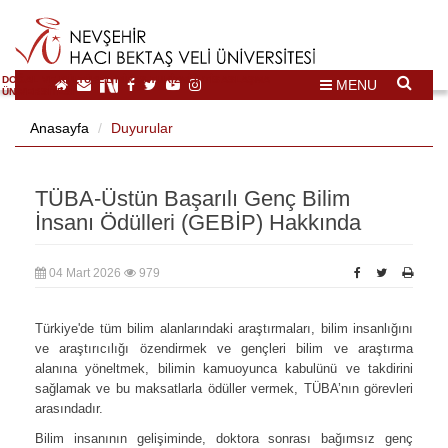
DOĞAL VE KÜLTÜREL MİRAS TURİZMİ İHTİSASLAŞMA
MENU
ÜNİVERSİTESİ
Anasayfa
Duyurular
TÜBA-Üstün Başarılı Genç Bilim
İnsanı Ödülleri (GEBİP) Hakkında
04 Mart 2026
979
Türkiye'de tüm bilim alanlarındaki araştırmaları, bilim insanlığını
ve araştırıcılığı özendirmek ve gençleri bilim ve araştırma
alanına yöneltmek, bilimin kamuoyunca kabulünü ve takdirini
sağlamak ve bu maksatlarla ödüller vermek, TÜBA’nın görevleri
arasındadır.
Bilim insanının gelişiminde, doktora sonrası bağımsız genç