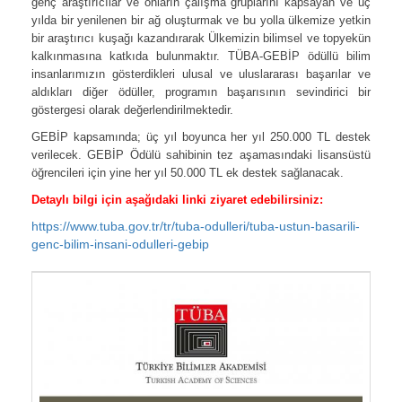
genç araştırıcılar ve onların çalışma gruplarını kapsayan ve üç
yılda bir yenilenen bir ağ oluşturmak ve bu yolla ülkemize yetkin
bir araştırıcı kuşağı kazandırarak Ülkemizin bilimsel ve topyekün
kalkınmasına katkıda bulunmaktır. TÜBA-GEBİP ödüllü bilim
insanlarımızın gösterdikleri ulusal ve uluslararası başarılar ve
aldıkları diğer ödüller, programın başarısının sevindirici bir
göstergesi olarak değerlendirilmektedir.
GEBİP kapsamında; üç yıl boyunca her yıl 250.000 TL destek
verilecek. GEBİP Ödülü sahibinin tez aşamasındaki lisansüstü
öğrencileri için yine her yıl 50.000 TL ek destek sağlanacak.
Detaylı bilgi için aşağıdaki linki ziyaret edebilirsiniz:
https://www.tuba.gov.tr/tr/tuba-odulleri/tuba-ustun-basarili-
genc-bilim-insani-odulleri-gebip