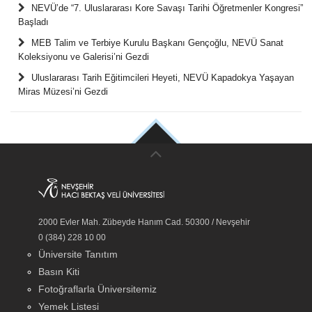
NEVÜ’de “7. Uluslararası Kore Savaşı Tarihi Öğretmenler Kongresi”
Başladı
MEB Talim ve Terbiye Kurulu Başkanı Gençoğlu, NEVÜ Sanat
Koleksiyonu ve Galerisi’ni Gezdi
Uluslararası Tarih Eğitimcileri Heyeti, NEVÜ Kapadokya Yaşayan
Miras Müzesi’ni Gezdi
2000 Evler Mah. Zübeyde Hanım Cad. 50300 / Nevşehir
0 (384) 228 10 00
Üniversite Tanıtım
Basın Kiti
Fotoğraflarla Üniversitemiz
Yemek Listesi