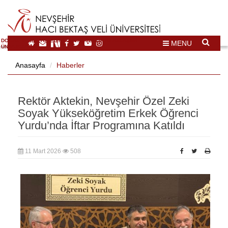
DOĞAL VE KÜLTÜREL MİRAS TURİZMİ İHTİSASLAŞMA
MENU
ÜNİVERSİTESİ
Anasayfa
Haberler
Rektör Aktekin, Nevşehir Özel Zeki
Soyak Yükseköğretim Erkek Öğrenci
Yurdu’nda İftar Programına Katıldı
11 Mart 2026
508