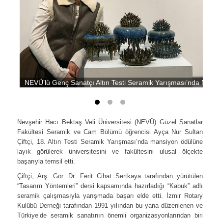
NEVÜ’lü Genç Sanatçı Altın Testi Seramik Yarışması’nda Mansi
Nevşehir Hacı Bektaş Veli Üniversitesi (NEVÜ) Güzel Sanatlar
Fakültesi Seramik ve Cam Bölümü öğrencisi Ayça Nur Sultan
Çiftçi, 18. Altın Testi Seramik Yarışması’nda mansiyon ödülüne
layık görülerek üniversitesini ve fakültesini ulusal ölçekte
başarıyla temsil etti.
Çiftçi, Arş. Gör. Dr. Ferit Cihat Sertkaya tarafından yürütülen
“Tasarım Yöntemleri” dersi kapsamında hazırladığı “Kabuk” adlı
seramik çalışmasıyla yarışmada başarı elde etti. İzmir Rotary
Kulübü Derneği tarafından 1991 yılından bu yana düzenlenen ve
Türkiye’de seramik sanatının önemli organizasyonlarından biri