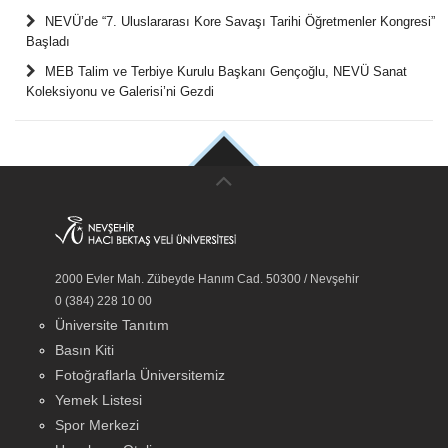
NEVÜ’de “7. Uluslararası Kore Savaşı Tarihi Öğretmenler Kongresi”
Başladı
MEB Talim ve Terbiye Kurulu Başkanı Gençoğlu, NEVÜ Sanat
Koleksiyonu ve Galerisi’ni Gezdi
2000 Evler Mah. Zübeyde Hanım Cad. 50300 / Nevşehir
0 (384) 228 10 00
Üniversite Tanıtım
Basın Kiti
Fotoğraflarla Üniversitemiz
Yemek Listesi
Spor Merkezi