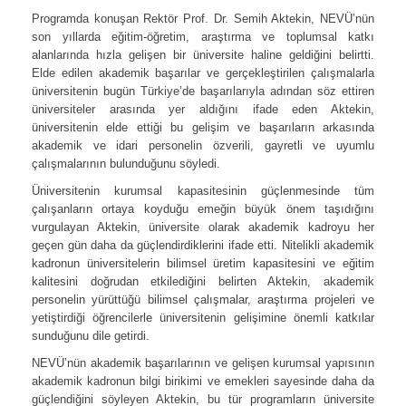
Programda konuşan Rektör Prof. Dr. Semih Aktekin, NEVÜ’nün
son yıllarda eğitim-öğretim, araştırma ve toplumsal katkı
alanlarında hızla gelişen bir üniversite haline geldiğini belirtti.
Elde edilen akademik başarılar ve gerçekleştirilen çalışmalarla
üniversitenin bugün Türkiye’de başarılarıyla adından söz ettiren
üniversiteler arasında yer aldığını ifade eden Aktekin,
üniversitenin elde ettiği bu gelişim ve başarıların arkasında
akademik ve idari personelin özverili, gayretli ve uyumlu
çalışmalarının bulunduğunu söyledi.
Üniversitenin kurumsal kapasitesinin güçlenmesinde tüm
çalışanların ortaya koyduğu emeğin büyük önem taşıdığını
vurgulayan Aktekin, üniversite olarak akademik kadroyu her
geçen gün daha da güçlendirdiklerini ifade etti. Nitelikli akademik
kadronun üniversitelerin bilimsel üretim kapasitesini ve eğitim
kalitesini doğrudan etkilediğini belirten Aktekin, akademik
personelin yürüttüğü bilimsel çalışmalar, araştırma projeleri ve
yetiştirdiği öğrencilerle üniversitenin gelişimine önemli katkılar
sunduğunu dile getirdi.
NEVÜ’nün akademik başarılarının ve gelişen kurumsal yapısının
akademik kadronun bilgi birikimi ve emekleri sayesinde daha da
güçlendiğini söyleyen Aktekin, bu tür programların üniversite