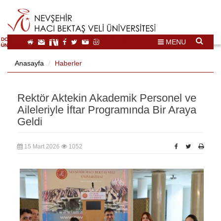
DOĞAL VE KÜLTÜREL MİRAS TURİZMİ İHTİSASLAŞMA
MENU
ÜNİVERSİTESİ
Anasayfa
Haberler
Rektör Aktekin Akademik Personel ve
Aileleriyle İftar Programında Bir Araya
Geldi
15 Mart 2026
1052