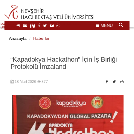
DOĞAL VE KÜLTÜREL MİRAS TURİZMİ İHTİSASLAŞMA
MENU
ÜNİVERSİTESİ
Anasayfa
Haberler
“Kapadokya Hackathon” İçin İş Birliği
Protokolü İmzalandı
18 Mart 2026
877