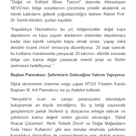
"Doğal ve Kültürel Miras Turizmi" alanında ihtisaslaşan
NEVÜ’nün, bölge sorunlarının çözümüne yönelik akademik ve
teknik katkılarını giderek yoğunlaştırdığını belirten Rektör Prof.
Dr. Semih Aktekin, şunları kaydetti:
“Kapadokya Hackathon'u bu yıl; bölgemizdeki doğal kaya
depolarının ve kaya yaşam alanlarının üretimden depolamaya
kadar olan lojistik süreçleri başta olmak üzere, 'yapay zekâ
destekli ticaret zinciri' temasıyla düzenliyoruz. 24 saat sürecek
bu kodlama maratonunda yarışacak 20 takımın, etkinlik sonunda
bölge için katma değer yaratacak önemli proje ve fikirler
üretmesini hedefliyoruz.”
Başkan Parmaksız: Şehrimizin Geleceğine Yatırım Yapıyoruz
Dijital ekonominin önemine vurgu yapan NTSO Yönetim Kurulu
Başkanı M. Arif Parmaksız ise şu ifadeleri kullandı:
"Nevşehir’in ticari ve sanayi potansiyelini teknolojiyle
buluşturmak en büyük önceliğimiz. Bu iş birliği sayesinde
gençlerimizin parlak fikirlerini iş dünyasına entegre edecek ve
şehrimizin katma değerli üretim gücünü artıracağız. 'Dijital
İhracat Çözümleri', 'Akıllı Tedarik Zinciri' ve 'Doğal Mağaraların
Gıda Harici Kullanımı' gibi ana temalar etrafında şekillenen
Kapadokya Hackathon ile sanayicilerimize yeni ufuklar açmayı