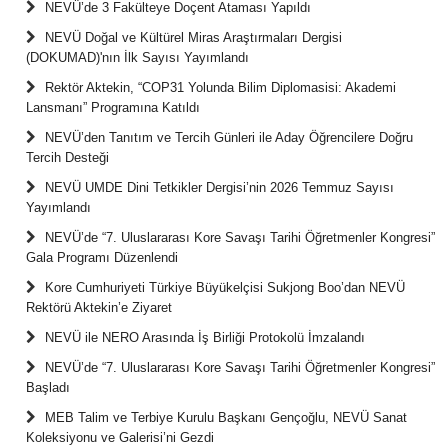
NEVÜ’de 3 Fakülteye Doçent Ataması Yapıldı
NEVÜ Doğal ve Kültürel Miras Araştırmaları Dergisi
(DOKUMAD)'nın İlk Sayısı Yayımlandı
Rektör Aktekin, “COP31 Yolunda Bilim Diplomasisi: Akademi
Lansmanı” Programına Katıldı
NEVÜ’den Tanıtım ve Tercih Günleri ile Aday Öğrencilere Doğru
Tercih Desteği
NEVÜ UMDE Dini Tetkikler Dergisi’nin 2026 Temmuz Sayısı
Yayımlandı
NEVÜ’de “7. Uluslararası Kore Savaşı Tarihi Öğretmenler Kongresi”
Gala Programı Düzenlendi
Kore Cumhuriyeti Türkiye Büyükelçisi Sukjong Boo’dan NEVÜ
Rektörü Aktekin’e Ziyaret
NEVÜ ile NERO Arasında İş Birliği Protokolü İmzalandı
NEVÜ’de “7. Uluslararası Kore Savaşı Tarihi Öğretmenler Kongresi”
Başladı
MEB Talim ve Terbiye Kurulu Başkanı Gençoğlu, NEVÜ Sanat
Koleksiyonu ve Galerisi’ni Gezdi