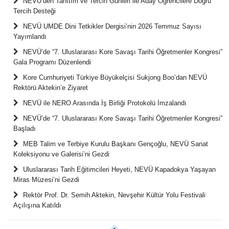
NEVÜ’den Tanıtım ve Tercih Günleri ile Aday Öğrencilere Doğru
Tercih Desteği
NEVÜ UMDE Dini Tetkikler Dergisi’nin 2026 Temmuz Sayısı
Yayımlandı
NEVÜ’de “7. Uluslararası Kore Savaşı Tarihi Öğretmenler Kongresi”
Gala Programı Düzenlendi
Kore Cumhuriyeti Türkiye Büyükelçisi Sukjong Boo’dan NEVÜ
Rektörü Aktekin’e Ziyaret
NEVÜ ile NERO Arasında İş Birliği Protokolü İmzalandı
NEVÜ’de “7. Uluslararası Kore Savaşı Tarihi Öğretmenler Kongresi”
Başladı
MEB Talim ve Terbiye Kurulu Başkanı Gençoğlu, NEVÜ Sanat
Koleksiyonu ve Galerisi’ni Gezdi
Uluslararası Tarih Eğitimcileri Heyeti, NEVÜ Kapadokya Yaşayan
Miras Müzesi’ni Gezdi
Rektör Prof. Dr. Semih Aktekin, Nevşehir Kültür Yolu Festivali
Açılışına Katıldı