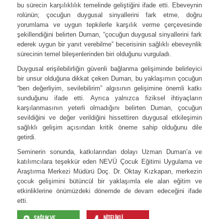
bu sürecin karşılıklılık temelinde geliştiğini ifade etti. Ebeveynin
rolünün; çocuğun duygusal sinyallerini fark etme, doğru
yorumlama ve uygun tepkilerle karşılık verme çerçevesinde
şekillendiğini belirten Duman, “çocuğun duygusal sinyallerini fark
ederek uygun bir yanıt verebilme” becerisinin sağlıklı ebeveynlik
sürecinin temel bileşenlerinden biri olduğunu vurguladı.
Duygusal erişilebilirliğin güvenli bağlanma gelişiminde belirleyici
bir unsur olduğuna dikkat çeken Duman, bu yaklaşımın çocuğun
“ben değerliyim, sevilebilirim” algısının gelişimine önemli katkı
sunduğunu ifade etti. Ayrıca yalnızca fiziksel ihtiyaçların
karşılanmasının yeterli olmadığını belirten Duman, çocuğun
sevildiğini ve değer verildiğini hissettiren duygusal etkileşimin
sağlıklı gelişim açısından kritik öneme sahip olduğunu dile
getirdi.
Seminerin sonunda, katkılarından dolayı Uzman Duman’a ve
katılımcılara teşekkür eden NEVÜ Çocuk Eğitimi Uygulama ve
Araştırma Merkezi Müdürü Doç. Dr. Oktay Kızkapan, merkezin
çocuk gelişimini bütüncül bir yaklaşımla ele alan eğitim ve
etkinliklerine önümüzdeki dönemde de devam edeceğini ifade
etti.