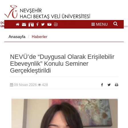
DOĞAL VE KÜLTÜREL MİRAS TURİZMİ İHTİSASLAŞMA
MENU
ÜNİVERSİTESİ
Anasayfa
Haberler
NEVÜ’de “Duygusal Olarak Erişilebilir
Ebeveynlik” Konulu Seminer
Gerçekleştirildi
09 Nisan 2026
428