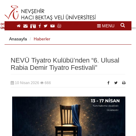
DOĞAL VE KÜLTÜREL MİRAS TURİZMİ İHTİSASLAŞMA
MENU
ÜNİVERSİTESİ
Anasayfa
Haberler
NEVÜ Tiyatro Kulübü’nden “6. Ulusal
Rabia Demir Tiyatro Festivali”
10 Nisan 2026
666