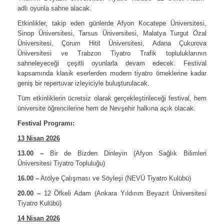
adlı oyunla sahne alacak.
Etkinlikler, takip eden günlerde Afyon Kocatepe Üniversitesi,
Sinop Üniversitesi, Tarsus Üniversitesi, Malatya Turgut Özal
Üniversitesi, Çorum Hitit Üniversitesi, Adana Çukurova
Üniversitesi ve Trabzon Tiyatro Trafik topluluklarının
sahneleyeceği çeşitli oyunlarla devam edecek. Festival
kapsamında klasik eserlerden modern tiyatro örneklerine kadar
geniş bir repertuvar izleyiciyle buluşturulacak.
Tüm etkinliklerin ücretsiz olarak gerçekleştirileceği festival, hem
üniversite öğrencilerine hem de Nevşehir halkına açık olacak.
Festival Programı:
13 Nisan 2026
13.00 –
Bir de Bizden Dinleyin (Afyon Sağlık Bilimleri
Üniversitesi Tiyatro Topluluğu)
16.00 –
Atölye Çalışması ve Söyleşi (NEVÜ Tiyatro Kulübü)
20.00 –
12 Öfkeli Adam (Ankara Yıldırım Beyazıt Üniversitesi
Tiyatro Kulübü)
14 Nisan 2026