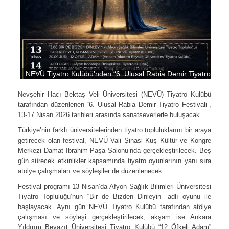
NEVÜ Tiyatro Kulübü’nden “6. Ulusal Rabia Demir Tiyatro Festiv
Nevşehir Hacı Bektaş Veli Üniversitesi (NEVÜ) Tiyatro Kulübü
tarafından düzenlenen “6. Ulusal Rabia Demir Tiyatro Festivali”,
13-17 Nisan 2026 tarihleri arasında sanatseverlerle buluşacak.
Türkiye’nin farklı üniversitelerinden tiyatro topluluklarını bir araya
getirecek olan festival, NEVÜ Vali Şinasi Kuş Kültür ve Kongre
Merkezi Damat İbrahim Paşa Salonu’nda gerçekleştirilecek. Beş
gün sürecek etkinlikler kapsamında tiyatro oyunlarının yanı sıra
atölye çalışmaları ve söyleşiler de düzenlenecek.
Festival programı 13 Nisan’da Afyon Sağlık Bilimleri Üniversitesi
Tiyatro Topluluğu’nun “Bir de Bizden Dinleyin” adlı oyunu ile
başlayacak. Aynı gün NEVÜ Tiyatro Kulübü tarafından atölye
çalışması ve söyleşi gerçekleştirilecek, akşam ise Ankara
Yıldırım Beyazıt Üniversitesi Tiyatro Kulübü “12 Öfkeli Adam”