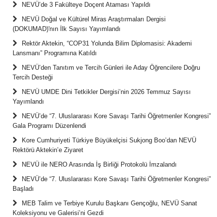
NEVÜ’de 3 Fakülteye Doçent Ataması Yapıldı
NEVÜ Doğal ve Kültürel Miras Araştırmaları Dergisi
(DOKUMAD)'nın İlk Sayısı Yayımlandı
Rektör Aktekin, “COP31 Yolunda Bilim Diplomasisi: Akademi
Lansmanı” Programına Katıldı
NEVÜ’den Tanıtım ve Tercih Günleri ile Aday Öğrencilere Doğru
Tercih Desteği
NEVÜ UMDE Dini Tetkikler Dergisi’nin 2026 Temmuz Sayısı
Yayımlandı
NEVÜ’de “7. Uluslararası Kore Savaşı Tarihi Öğretmenler Kongresi”
Gala Programı Düzenlendi
Kore Cumhuriyeti Türkiye Büyükelçisi Sukjong Boo’dan NEVÜ
Rektörü Aktekin’e Ziyaret
NEVÜ ile NERO Arasında İş Birliği Protokolü İmzalandı
NEVÜ’de “7. Uluslararası Kore Savaşı Tarihi Öğretmenler Kongresi”
Başladı
MEB Talim ve Terbiye Kurulu Başkanı Gençoğlu, NEVÜ Sanat
Koleksiyonu ve Galerisi’ni Gezdi