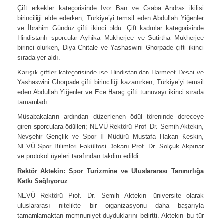
Çift erkekler kategorisinde Ivor Ban ve Csaba Andras ikilisi
birinciliği elde ederken, Türkiye’yi temsil eden Abdullah Yiğenler
ve İbrahim Gündüz çifti ikinci oldu. Çift kadınlar kategorisinde
Hindistanlı sporcular Ayhika Mukherjee ve Sutirtha Mukherjee
birinci olurken, Diya Chitale ve Yashaswini Ghorpade çifti ikinci
sırada yer aldı.
Karışık çiftler kategorisinde ise Hindistan’dan Harmeet Desai ve
Yashaswini Ghorpade çifti birinciliği kazanırken, Türkiye’yi temsil
eden Abdullah Yiğenler ve Ece Haraç çifti turnuvayı ikinci sırada
tamamladı.
Müsabakaların ardından düzenlenen ödül töreninde dereceye
giren sporculara ödülleri; NEVÜ Rektörü Prof. Dr. Semih Aktekin,
Nevşehir Gençlik ve Spor İl Müdürü Mustafa Hakan Keskin,
NEVÜ Spor Bilimleri Fakültesi Dekanı Prof. Dr. Selçuk Akpınar
ve protokol üyeleri tarafından takdim edildi.
Rektör Aktekin: Spor Turizmine ve Uluslararası Tanınırlığa
Katkı Sağlıyoruz
NEVÜ Rektörü Prof. Dr. Semih Aktekin, üniversite olarak
uluslararası nitelikte bir organizasyonu daha başarıyla
tamamlamaktan memnuniyet duyduklarını belirtti. Aktekin, bu tür