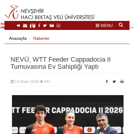
DOĞAL VE KÜLTÜREL MİRAS TURİZMİ İHTİSASLAŞMA
MENU
ÜNİVERSİTESİ
Anasayfa
Haberler
NEVÜ, WTT Feeder Cappadocia II
Turnuvasına Ev Sahipliği Yaptı
13 Nisan 2026
591