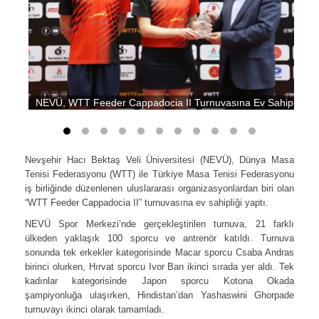
NEVÜ, WTT Feeder Cappadocia II Turnuvasına Ev Sahipliği Ya
Nevşehir Hacı Bektaş Veli Üniversitesi (NEVÜ), Dünya Masa
Tenisi Federasyonu (WTT) ile Türkiye Masa Tenisi Federasyonu
iş birliğinde düzenlenen uluslararası organizasyonlardan biri olan
“WTT Feeder Cappadocia II” turnuvasına ev sahipliği yaptı.
NEVÜ Spor Merkezi’nde gerçekleştirilen turnuva, 21 farklı
ülkeden yaklaşık 100 sporcu ve antrenör katıldı. Turnuva
sonunda tek erkekler kategorisinde Macar sporcu Csaba Andras
birinci olurken, Hırvat sporcu Ivor Ban ikinci sırada yer aldı. Tek
kadınlar kategorisinde Japon sporcu Kotona Okada
şampiyonluğa ulaşırken, Hindistan’dan Yashaswini Ghorpade
turnuvayı ikinci olarak tamamladı.