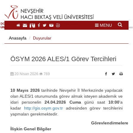
DOĞAL VE KÜLTÜREL MİRAS TURİZMİ İHTİSASLAŞMA
MENU
ÜNİVERSİTESİ
Anasayfa
Duyurular
ÖSYM 2026 ALES/1 Görev Tercihleri
20 Nisan 2026
769
10 Mayıs 2026
tarihinde Nevşehir İl Merkezinde yapılacak
olan ALES/1 oturumunda görev almak isteyen akademik ve
idari personelin
24.04.2026 Cuma
günü saat
10:00
'a
kadar
http://gis.osym.gov.tr
adresinden görev tercihlerini
yapmaları gerekmektedir.
Görevlendirmelere
İlişkin Genel Bilgiler