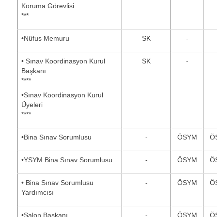
Koruma Görevlisi
***
•Nüfus Memuru
SK
-
• Sınav Koordinasyon Kurul
SK
-
Başkanı
****
•Sınav Koordinasyon Kurul
Üyeleri
****
•Bina Sınav Sorumlusu
-
ÖSYM
Ö
•YSYM Bina Sınav Sorumlusu
-
ÖSYM
Ö
• Bina Sınav Sorumlusu
-
ÖSYM
Ö
Yardımcısı
•Salon Başkanı
-
ÖSYM
Ö