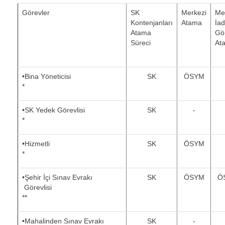
Görevler
SK
Merkezi
Me
Kontenjanları
Atama
İa
Atama
Gö
Süreci
At
•Bina Yöneticisi
SK
ÖSYM
*
•SK Yedek Görevlisi
SK
-
*
•Hizmetli
SK
ÖSYM
*
•Şehir İçi Sınav Evrakı
SK
ÖSYM
Ö
Görevlisi
**
•Mahalinden Sınav Evrakı
SK
-