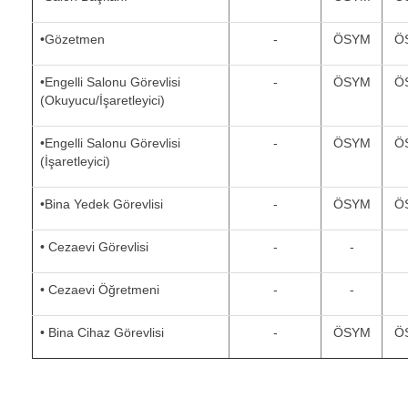
•Gözetmen
-
ÖSYM
Ö
•Engelli Salonu Görevlisi
-
ÖSYM
Ö
(Okuyucu/İşaretleyici)
•Engelli Salonu Görevlisi
-
ÖSYM
Ö
(İşaretleyici)
•Bina Yedek Görevlisi
-
ÖSYM
Ö
• Cezaevi Görevlisi
-
-
• Cezaevi Öğretmeni
-
-
• Bina Cihaz Görevlisi
-
ÖSYM
Ö