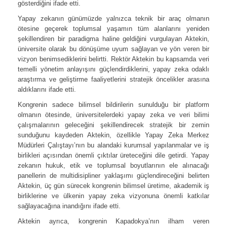
gösterdiğini ifade etti.
Yapay zekanın günümüzde yalnızca teknik bir araç olmanın
ötesine geçerek toplumsal yaşamın tüm alanlarını yeniden
şekillendiren bir paradigma haline geldiğini vurgulayan Aktekin,
üniversite olarak bu dönüşüme uyum sağlayan ve yön veren bir
vizyon benimsediklerini belirtti. Rektör Aktekin bu kapsamda veri
temelli yönetim anlayışını güçlendirdiklerini, yapay zeka odaklı
araştırma ve geliştirme faaliyetlerini stratejik öncelikler arasına
aldıklarını ifade etti.
Kongrenin sadece bilimsel bildirilerin sunulduğu bir platform
olmanın ötesinde, üniversitelerdeki yapay zeka ve veri bilimi
çalışmalarının geleceğini şekillendirecek stratejik bir zemin
sunduğunu kaydeden Aktekin, özellikle Yapay Zeka Merkez
Müdürleri Çalıştayı’nın bu alandaki kurumsal yapılanmalar ve iş
birlikleri açısından önemli çıktılar üreteceğini dile getirdi. Yapay
zekanın hukuk, etik ve toplumsal boyutlarının ele alınacağı
panellerin de multidisipliner yaklaşımı güçlendireceğini belirten
Aktekin, üç gün sürecek kongrenin bilimsel üretime, akademik iş
birliklerine ve ülkenin yapay zeka vizyonuna önemli katkılar
sağlayacağına inandığını ifade etti.
Aktekin ayrıca, kongrenin Kapadokya’nın ilham veren