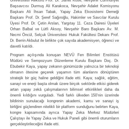
Üniversitesi Rektörü Prof. Dr. Saffet Köse, Nevşehir Cumhuriyet
Başsavcısı Durmuş Ali Karakoca, Nevşehir Adalet Komisyonu
Başkanı Ali İhsan Tabak, Yapay Zeka Ekosistemi Derneği
Başkanı Prof. Dr. Şeref Sağıroğlu, Hakimler ve Savcılar Kurulu
Üyesi Prof. Dr. Çetin Arslan, Yargıtay 11. Ceza Dairesi Üyeleri
Orhan Balbal ve Lütfi Aksoy, Nevşehir Baro Başkanı Av. M.
Necmi Öncül, Selçuk Üniversitesi Hukuk Fakültesi Dekanı Prof.
Dr. Berrin Akbulut ile birlikte çok sayıda akademisyen, öğrenci ve
davetli katıldı.
Program açılışında konuşan NEVÜ Fen Bilimleri Enstitüsü
Müdürü ve Sempozyum Düzenleme Kurulu Başkanı Doç. Dr.
Ebubekir Kaya, yapay zekanın günümüzde yalnızca bir teknoloji
olmanın ötesine geçerek yaşamın tüm alanlarını dönüştüren
stratejik bir güç haline geldiğini ifade etti. Kaya; sağlık, eğitim,
sanayi ve enerji başta olmak üzere birçok sektörde etkisi giderek
artan yapay zekâ çalışmalarının bilimsel etkinlikleri daha da
önemli kıldığını vurguladı. Yedi farklı ülkeden 150’nin üzerinde
bildirinin sunulacağı kongrenin akademi, kamu ve sanayi iş
birliğini güçlendiren nitelikli bir platform sunduğunu belirten Kaya,
kongre kapsamında ayrıca Yapay Zeka Merkez Müdürleri
Çalıştayı ile Yapay Zeka ve Hukuk Paneli gibi önemli oturumların
gerçekleştirileceğini ifade etti.