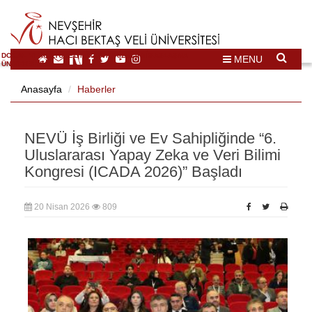
DOĞAL VE KÜLTÜREL MİRAS TURİZMİ İHTİSASLAŞMA
MENU
ÜNİVERSİTESİ
Anasayfa
Haberler
NEVÜ İş Birliği ve Ev Sahipliğinde “6.
Uluslararası Yapay Zeka ve Veri Bilimi
Kongresi (ICADA 2026)” Başladı
20 Nisan 2026
809