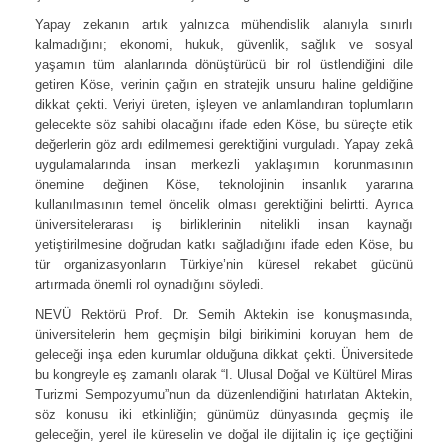
Yapay zekanın artık yalnızca mühendislik alanıyla sınırlı
kalmadığını; ekonomi, hukuk, güvenlik, sağlık ve sosyal
yaşamın tüm alanlarında dönüştürücü bir rol üstlendiğini dile
getiren Köse, verinin çağın en stratejik unsuru haline geldiğine
dikkat çekti. Veriyi üreten, işleyen ve anlamlandıran toplumların
gelecekte söz sahibi olacağını ifade eden Köse, bu süreçte etik
değerlerin göz ardı edilmemesi gerektiğini vurguladı. Yapay zekâ
uygulamalarında insan merkezli yaklaşımın korunmasının
önemine değinen Köse, teknolojinin insanlık yararına
kullanılmasının temel öncelik olması gerektiğini belirtti. Ayrıca
üniversitelerarası iş birliklerinin nitelikli insan kaynağı
yetiştirilmesine doğrudan katkı sağladığını ifade eden Köse, bu
tür organizasyonların Türkiye’nin küresel rekabet gücünü
artırmada önemli rol oynadığını söyledi.
NEVÜ Rektörü Prof. Dr. Semih Aktekin ise konuşmasında,
üniversitelerin hem geçmişin bilgi birikimini koruyan hem de
geleceği inşa eden kurumlar olduğuna dikkat çekti. Üniversitede
bu kongreyle eş zamanlı olarak “I. Ulusal Doğal ve Kültürel Miras
Turizmi Sempozyumu”nun da düzenlendiğini hatırlatan Aktekin,
söz konusu iki etkinliğin; günümüz dünyasında geçmiş ile
geleceğin, yerel ile küreselin ve doğal ile dijitalin iç içe geçtiğini