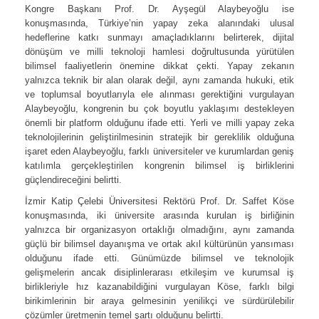
Kongre Başkanı Prof. Dr. Ayşegül Alaybeyoğlu ise
konuşmasında, Türkiye’nin yapay zeka alanındaki ulusal
hedeflerine katkı sunmayı amaçladıklarını belirterek, dijital
dönüşüm ve milli teknoloji hamlesi doğrultusunda yürütülen
bilimsel faaliyetlerin önemine dikkat çekti. Yapay zekanın
yalnızca teknik bir alan olarak değil, aynı zamanda hukuki, etik
ve toplumsal boyutlarıyla ele alınması gerektiğini vurgulayan
Alaybeyoğlu, kongrenin bu çok boyutlu yaklaşımı destekleyen
önemli bir platform olduğunu ifade etti. Yerli ve milli yapay zeka
teknolojilerinin geliştirilmesinin stratejik bir gereklilik olduğuna
işaret eden Alaybeyoğlu, farklı üniversiteler ve kurumlardan geniş
katılımla gerçekleştirilen kongrenin bilimsel iş birliklerini
güçlendireceğini belirtti.
İzmir Katip Çelebi Üniversitesi Rektörü Prof. Dr. Saffet Köse
konuşmasında, iki üniversite arasında kurulan iş birliğinin
yalnızca bir organizasyon ortaklığı olmadığını, aynı zamanda
güçlü bir bilimsel dayanışma ve ortak akıl kültürünün yansıması
olduğunu ifade etti. Günümüzde bilimsel ve teknolojik
gelişmelerin ancak disiplinlerarası etkileşim ve kurumsal iş
birlikleriyle hız kazanabildiğini vurgulayan Köse, farklı bilgi
birikimlerinin bir araya gelmesinin yenilikçi ve sürdürülebilir
çözümler üretmenin temel şartı olduğunu belirtti.