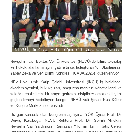
NEVÜ İş Birliği ve Ev Sahipliğinde “6. Uluslararası Yapay Zeka 
Nevşehir Hacı Bektaş Veli Üniversitesi (NEVÜ)’de bilim, teknoloji
ve hukuk alanlarını aynı çatı altında buluşturan “6. Uluslararası
Yapay Zeka ve Veri Bilimi Kongresi (ICADA 2026)” düzenleniyor.
NEVÜ ve İzmir Katip Çelebi Üniversitesi (İKÇÜ) iş birliğinde;
akademisyenleri, hukukçuları, araştırma merkezi yöneticilerini ve
sektör temsilcilerini bir araya getirerek disiplinler arası etkileşimi
güçlendirmeyi hedefleyen kongre, NEVÜ Vali Şinasi Kuş Kültür
ve Kongre Merkezi’nde başladı.
Üç gün sürecek olan kongrenin açılışına; YÖK Üyesi Prof. Dr.
Derviş Karaboğa, NEVÜ Rektörü Prof. Dr. Semih Aktekin,
Nevşehir Vali Yardımcısı Ramazan Yıldırım, İzmir Katip Çelebi