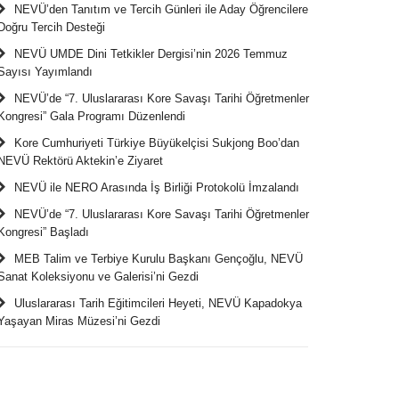
NEVÜ’den Tanıtım ve Tercih Günleri ile Aday Öğrencilere
Doğru Tercih Desteği
NEVÜ UMDE Dini Tetkikler Dergisi’nin 2026 Temmuz
Sayısı Yayımlandı
NEVÜ’de “7. Uluslararası Kore Savaşı Tarihi Öğretmenler
Kongresi” Gala Programı Düzenlendi
Kore Cumhuriyeti Türkiye Büyükelçisi Sukjong Boo’dan
NEVÜ Rektörü Aktekin’e Ziyaret
NEVÜ ile NERO Arasında İş Birliği Protokolü İmzalandı
NEVÜ’de “7. Uluslararası Kore Savaşı Tarihi Öğretmenler
Kongresi” Başladı
MEB Talim ve Terbiye Kurulu Başkanı Gençoğlu, NEVÜ
Sanat Koleksiyonu ve Galerisi’ni Gezdi
Uluslararası Tarih Eğitimcileri Heyeti, NEVÜ Kapadokya
Yaşayan Miras Müzesi’ni Gezdi