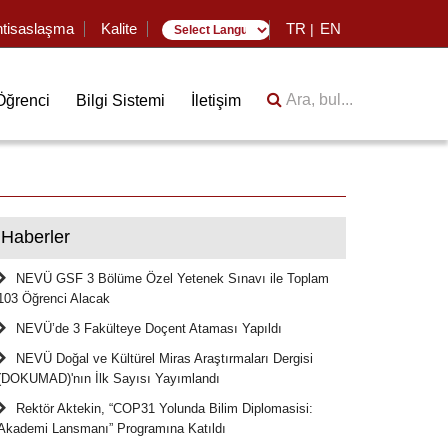
htisaslaşma
Kalite
TR
EN
|
Translate
Ara, bul...
Öğrenci
Bilgi Sistemi
İletişim
Haberler
NEVÜ GSF 3 Bölüme Özel Yetenek Sınavı ile Toplam
103 Öğrenci Alacak
NEVÜ’de 3 Fakülteye Doçent Ataması Yapıldı
NEVÜ Doğal ve Kültürel Miras Araştırmaları Dergisi
(DOKUMAD)'nın İlk Sayısı Yayımlandı
Rektör Aktekin, “COP31 Yolunda Bilim Diplomasisi:
Akademi Lansmanı” Programına Katıldı