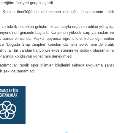
eğitim faaliyeti gerçekleştirdi.
eskin öncülüğünde düzenlenen etkinliğe, üniversitenin farklı
k ve teknik becerileri geliştirmek amacıyla organize edilen yürüyüş,
 Kanyonu’nun girişinde başladı. Kanyonun yüksek sarp yamaçları ve
ık atmosferi sundu. Parkur boyunca öğrencilere; kulüp eğitmenleri
” ve “Doğada Grup Disiplini” konularında hem teorik hem de pratik
ılımcılar, bir yandan kanyonun ekosistemini ve jeolojik oluşumlarını
orlarında kondisyon yönetimini deneyimledi.
lımcılar, teorik spor bilimleri bilgilerini sahada uygulama şansı
ir şekilde tamamladı.