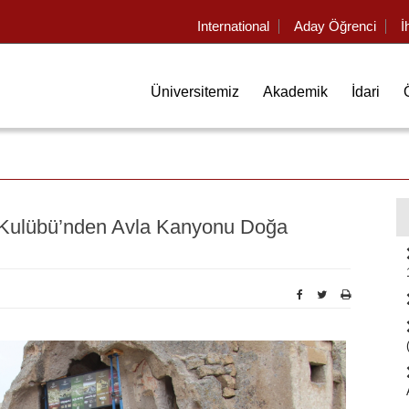
International
Aday Öğrenci
İ
Üniversitemiz
Akademik
İdari
 Kulübü’nden Avla Kanyonu Doğa