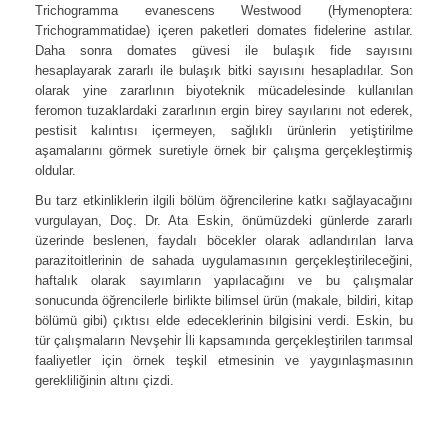
Trichogramma evanescens Westwood (Hymenoptera:
Trichogrammatidae) içeren paketleri domates fidelerine astılar.
Daha sonra domates güvesi ile bulaşık fide sayısını
hesaplayarak zararlı ile bulaşık bitki sayısını hesapladılar. Son
olarak yine zararlının biyoteknik mücadelesinde kullanılan
feromon tuzaklardaki zararlının ergin birey sayılarını not ederek,
pestisit kalıntısı içermeyen, sağlıklı ürünlerin yetiştirilme
aşamalarını görmek suretiyle örnek bir çalışma gerçekleştirmiş
oldular.
Bu tarz etkinliklerin ilgili bölüm öğrencilerine katkı sağlayacağını
vurgulayan, Doç. Dr. Ata Eskin, önümüzdeki günlerde zararlı
üzerinde beslenen, faydalı böcekler olarak adlandırılan larva
parazitoitlerinin de sahada uygulamasının gerçekleştirileceğini,
haftalık olarak sayımların yapılacağını ve bu çalışmalar
sonucunda öğrencilerle birlikte bilimsel ürün (makale, bildiri, kitap
bölümü gibi) çıktısı elde edeceklerinin bilgisini verdi. Eskin, bu
tür çalışmaların Nevşehir İli kapsamında gerçekleştirilen tarımsal
faaliyetler için örnek teşkil etmesinin ve yaygınlaşmasının
gerekliliğinin altını çizdi.