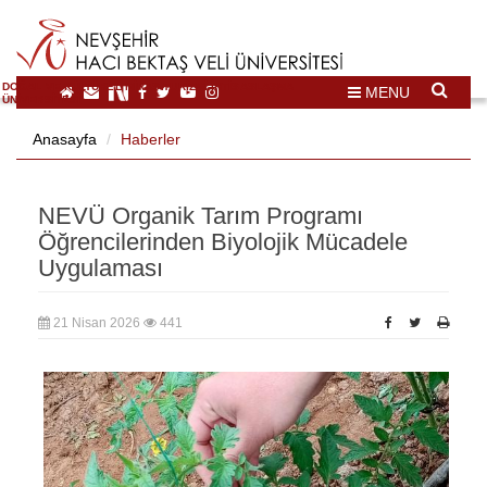
DOĞAL VE KÜLTÜREL MİRAS TURİZMİ İHTİSASLAŞMA
MENU
ÜNİVERSİTESİ
Anasayfa
Haberler
NEVÜ Organik Tarım Programı
Öğrencilerinden Biyolojik Mücadele
Uygulaması
21 Nisan 2026
441