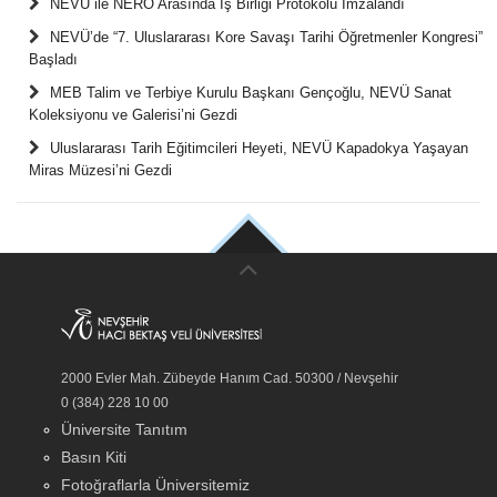
NEVÜ ile NERO Arasında İş Birliği Protokolü İmzalandı
NEVÜ’de “7. Uluslararası Kore Savaşı Tarihi Öğretmenler Kongresi”
Başladı
MEB Talim ve Terbiye Kurulu Başkanı Gençoğlu, NEVÜ Sanat
Koleksiyonu ve Galerisi’ni Gezdi
Uluslararası Tarih Eğitimcileri Heyeti, NEVÜ Kapadokya Yaşayan
Miras Müzesi’ni Gezdi
2000 Evler Mah. Zübeyde Hanım Cad. 50300 / Nevşehir
0 (384) 228 10 00
Üniversite Tanıtım
Basın Kiti
Fotoğraflarla Üniversitemiz