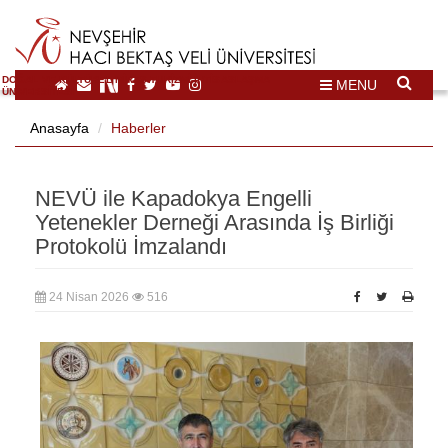
DOĞAL VE KÜLTÜREL MİRAS TURİZMİ İHTİSASLAŞMA
MENU
ÜNİVERSİTESİ
Anasayfa
Haberler
NEVÜ ile Kapadokya Engelli
Yetenekler Derneği Arasında İş Birliği
Protokolü İmzalandı
24 Nisan 2026
516