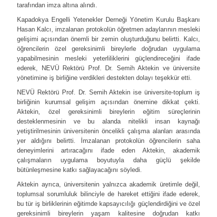
tarafından imza altına alındı.
Kapadokya Engelli Yetenekler Derneği Yönetim Kurulu Başkanı
Hasan Kalcı, imzalanan protokolün öğretmen adaylarının mesleki
gelişimi açısından önemli bir zemin oluşturduğunu belirtti. Kalcı,
öğrencilerin özel gereksinimli bireylerle doğrudan uygulama
yapabilmesinin mesleki yeterliliklerini güçlendireceğini ifade
ederek, NEVÜ Rektörü Prof. Dr. Semih Aktekin ve üniversite
yönetimine iş birliğine verdikleri destekten dolayı teşekkür etti.
NEVÜ Rektörü Prof. Dr. Semih Aktekin ise üniversite-toplum iş
birliğinin kurumsal gelişim açısından önemine dikkat çekti.
Aktekin, özel gereksinimli bireylerin eğitim süreçlerinin
desteklenmesinin ve bu alanda nitelikli insan kaynağı
yetiştirilmesinin üniversitenin öncelikli çalışma alanları arasında
yer aldığını belirtti. İmzalanan protokolün öğrencilerin saha
deneyimlerini artıracağını ifade eden Aktekin, akademik
çalışmaların uygulama boyutuyla daha güçlü şekilde
bütünleşmesine katkı sağlayacağını söyledi.
Aktekin ayrıca, üniversitenin yalnızca akademik üretimle değil,
toplumsal sorumluluk bilinciyle de hareket ettiğini ifade ederek,
bu tür iş birliklerinin eğitimde kapsayıcılığı güçlendirdiğini ve özel
gereksinimli bireylerin yaşam kalitesine doğrudan katkı