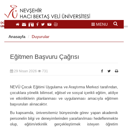
DOĞAL VE KÜLTÜREL MİRAS TURİZMİ İHTİSASLAŞMA
MENU
ÜNİVERSİTESİ
Anasayfa
Duyurular
Eğitmen Başvuru Çağrısı
29 Nisan 2026
731
NEVÜ Çocuk Eğitimi Uygulama ve Araştırma Merkezi tarafından,
çocuklara yönelik bilimsel, eğitsel ve sosyal içerikli eğitim, atölye
ve etkinliklerin planlanması ve uygulanması amacıyla eğitmen
başvuruları alınacaktır.
Bu kapsamda, üniversitemiz bünyesinde görev yapan akademik
personelin bilgi ve deneyimlerinden
yararlanılması hedeflenmekte
olup, eğitim/etkinlik gerçekleştirmek isteyen öğretim