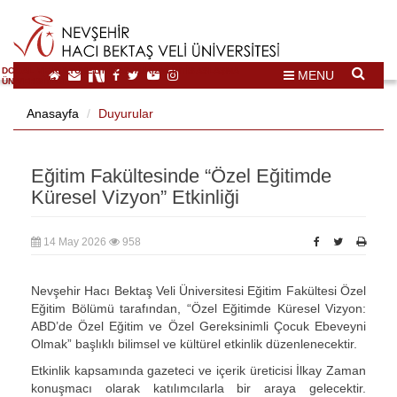
DOĞAL VE KÜLTÜREL MİRAS TURİZMİ İHTİSASLAŞMA
MENU
ÜNİVERSİTESİ
Anasayfa
Duyurular
Eğitim Fakültesinde “Özel Eğitimde
Küresel Vizyon” Etkinliği
14 May 2026
958
Nevşehir Hacı Bektaş Veli Üniversitesi Eğitim Fakültesi Özel
Eğitim Bölümü tarafından, “Özel Eğitimde Küresel Vizyon:
ABD’de Özel Eğitim ve Özel Gereksinimli Çocuk Ebeveyni
Olmak” başlıklı bilimsel ve kültürel etkinlik düzenlenecektir.
Etkinlik kapsamında gazeteci ve içerik üreticisi İlkay Zaman
konuşmacı olarak katılımcılarla bir araya gelecektir.