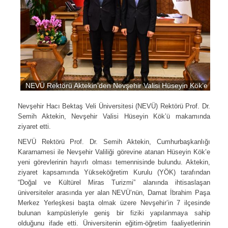
NEVÜ Rektörü Aktekin’den Nevşehir Valisi Hüseyin Kök’e Hayırl
Nevşehir Hacı Bektaş Veli Üniversitesi (NEVÜ) Rektörü Prof. Dr.
Semih Aktekin, Nevşehir Valisi Hüseyin Kök’ü makamında
ziyaret etti.
NEVÜ Rektörü Prof. Dr. Semih Aktekin, Cumhurbaşkanlığı
Kararnamesi ile Nevşehir Valiliği görevine atanan Hüseyin Kök’e
yeni görevlerinin hayırlı olması temennisinde bulundu. Aktekin,
ziyaret kapsamında Yükseköğretim Kurulu (YÖK) tarafından
“Doğal ve Kültürel Miras Turizmi” alanında ihtisaslaşan
üniversiteler arasında yer alan NEVÜ’nün, Damat İbrahim Paşa
Merkez Yerleşkesi başta olmak üzere Nevşehir’in 7 ilçesinde
bulunan kampüsleriyle geniş bir fiziki yapılanmaya sahip
olduğunu ifade etti. Üniversitenin eğitim-öğretim faaliyetlerinin