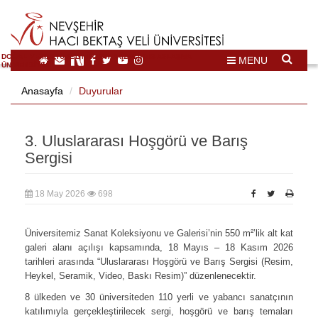
DOĞAL VE KÜLTÜREL MİRAS TURİZMİ İHTİSASLAŞMA
MENU
ÜNİVERSİTESİ
Anasayfa
Duyurular
3. Uluslararası Hoşgörü ve Barış
Sergisi
18 May 2026
698
Üniversitemiz Sanat Koleksiyonu ve Galerisi’nin 550 m²’lik alt kat
galeri alanı açılışı kapsamında, 18 Mayıs – 18 Kasım 2026
tarihleri arasında “Uluslararası Hoşgörü ve Barış Sergisi (Resim,
Heykel, Seramik, Video, Baskı Resim)” düzenlenecektir.
8 ülkeden ve 30 üniversiteden 110 yerli ve yabancı sanatçının
katılımıyla gerçekleştirilecek sergi, hoşgörü ve barış temaları